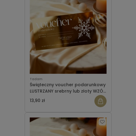
Tadam
Świąteczny voucher podarunkowy
LUSTRZANY srebrny lub złoty WZÓR
949
13,90 zł