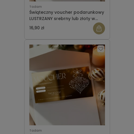
Tadam
Świąteczny voucher podarunkowy
LUSTRZANY srebrny lub złoty w
owijce WZÓR 947
16,90 zł
Tadam