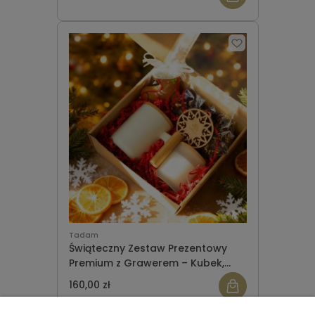
Ładowarka, Butelka, Bombka,
Piernik ZESTAW 5
Tadam
Świąteczny Zestaw Prezentowy
Premium z Grawerem – Kubek,
Świeca, Herbaty, Bombka i Piernik
160,00 zł
ZESTAW 2