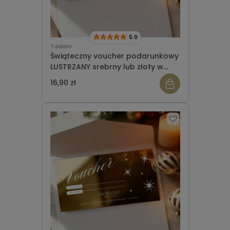
5.0
Tadam
Świąteczny voucher podarunkowy
LUSTRZANY srebrny lub złoty w
owijce WZÓR 945
16,90 zł