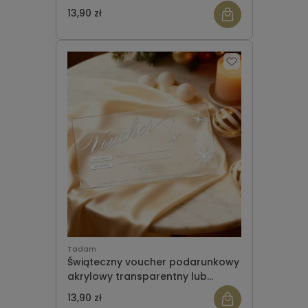
satynowy WZÓR 950
13,90 zł
Tadam
Świąteczny voucher podarunkowy
akrylowy transparentny lub
satynowy WZÓR 951
13,90 zł