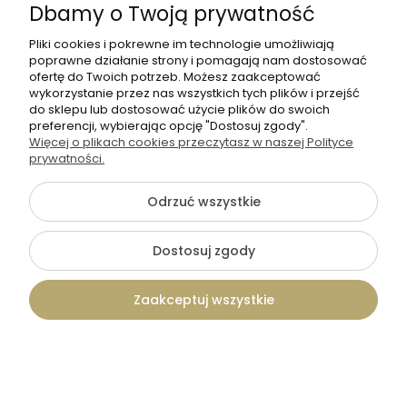
Dbamy o Twoją prywatność
Pliki cookies i pokrewne im technologie umożliwiają
poprawne działanie strony i pomagają nam dostosować
ofertę do Twoich potrzeb. Możesz zaakceptować
wykorzystanie przez nas wszystkich tych plików i przejść
do sklepu lub dostosować użycie plików do swoich
preferencji, wybierając opcję "Dostosuj zgody".
Więcej o plikach cookies przeczytasz w naszej Polityce
prywatności.
Odrzuć wszystkie
Dostosuj zgody
Tadam
Świąteczny Zestaw Prezentowy z
Zaakceptuj wszystkie
Kuflem i Miodami – Herbata,
Bombka z Grawerem, Piernik
170,00 zł
ZESTAW 3
Kontakt
Szukaj
Konto
Koszyk