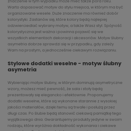
znaczenie w tym wypadku może mieć także pora roku.
Warto dopasować motyw do stylu miejsca, w którym ma być
organizowane wesele. Duże znaczenie ma również dobór
kolorystyki. Zastanów się, które kolory będą najlepiej
odzwierciedlać wybrany motyw, a także Wasz styl. Spójność
kolorystyczna jest ważna i powinna pojawić się we
wszystkich elementach dekoracji i akcesoriów. Motyw ślubny
asymetria dobrze sprawdzi się w przypadku, gdy zależy
Wam na prostym, a jednocześnie ciekawym rozwiązaniu.
Stylowe dodatki weselne - motyw ślubny
asymetria
Wybierając motyw ślubny, w którym dominują asymetryczne
wzory, możesz mieć pewność, że sala i stoły będą
prezentowały się elegancko i efektownie. Proponujemy
dodatki weselne, które są wykonane starannie z wysokiej
jakości materiałów, dzięki temu są trwałe i posłużą przez
długi czas. Po ślubie będą stanowić ciekawą pamiątkę tego
wyjątkowego dnia. Gwarantujemy produkty jedyne w swoim
rodzaju, które wyróżnia dokładność wykonania i ciekawe