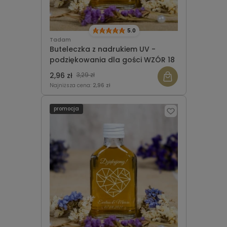
5.0
Tadam
Buteleczka z nadrukiem UV -
podziękowania dla gości WZÓR 18
2,96 zł
3,29 zł
Najniższa cena:
2,96 zł
promocja