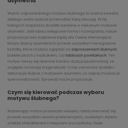
asymetria
Wybór odpowiedniego motywu ślubnego to ważna kwestia,
dlatego warto dobrze przemyśleć taką decyzję. W tej
kategorii znajdziesz dodatki weselne o ciekawym motywie
asymetrii. Jeśli lubisz nietypowe formy i rozwiązania, nasze
propozycje bez wątpienia będą dla Ciebie interesujące.
Motyw ślubny asymetria to przede wszystkim nieregularne
kształty, które możesz oglądać na
zaproszeniach ślubnych
,
buteleczkach z nadrukiem, czy
tablicach powitalnych
. Ten
motyw cieszy się obecnie bardzo dużą popularnością, ze
względu na swoją oryginalność. U nas zamówisz dodatki i
dekoracje ślubne z motywem asymetrii, co więcej możesz je
spersonalizować. Sprawdź nasze propozycje.
Czym się kierować podczas wyboru
motywu ślubnego?
Wybierając motyw przewodni wesela, należy kierować się
przede wszystkim swoimi preferencjami, osobistym stylem,
a także charakterem i miejscem uroczystości. Duże