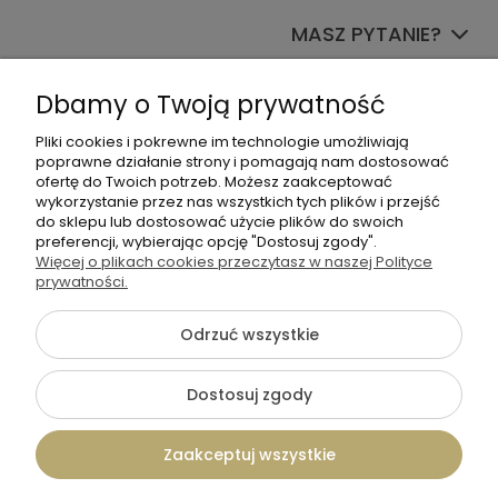
MASZ PYTANIE?
Dołącz do nas
Dbamy o Twoją prywatność
Pliki cookies i pokrewne im technologie umożliwiają
poprawne działanie strony i pomagają nam dostosować
ofertę do Twoich potrzeb. Możesz zaakceptować
wykorzystanie przez nas wszystkich tych plików i przejść
do sklepu lub dostosować użycie plików do swoich
preferencji, wybierając opcję "Dostosuj zgody".
+48 570 367 989
Więcej o plikach cookies przeczytasz w naszej Polityce
prywatności.
biuro.tadam@gmail.com
Odrzuć wszystkie
©2026 Wszelkie Prawa Zastrzeżone | TADAM Pracownia
Dostosuj zgody
Kreatywna
Szablon Flex by
Ecommercy
Zaakceptuj wszystkie