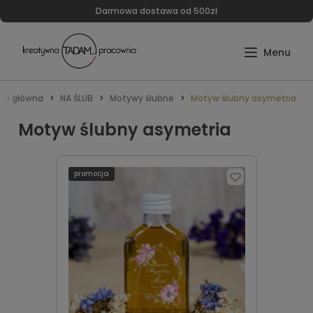
Darmowa dostawa od 500zł
ona główna
NA ŚLUB
Motywy ślubne
Motyw ślubny asymetria
Motyw ślubny asymetria
promocja