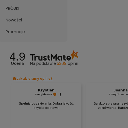
PRÓBKI
Nowości
Promocje
4.9
Ocena
Na podstawie
5369
opinii
Jak zbieramy opinie?
Krystian
Joanna
zweryfikowano
zweryfikowano
Spełnia oczekiwania. Dobra jakość,
Bardzo sprawna i szyb
szybka dostawa.
zamówienia. Bardz