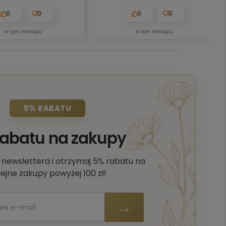
z logo wygląda świetnie i
 bez zarzutu. Polecam z
0
0
0
0
całego serca! ❤️🙂
w tym miesiącu
w tym miesiącu
5% RABATU
rabatu na zakupy
o newslettera i otrzymaj 5% rabatu na
lejne zakupy powyżej 100 zł!