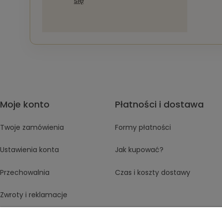
się
Moje konto
Płatności i dostawa
Twoje zamówienia
Formy płatności
Ustawienia konta
Jak kupować?
Przechowalnia
Czas i koszty dostawy
Zwroty i reklamacje
Regulamin