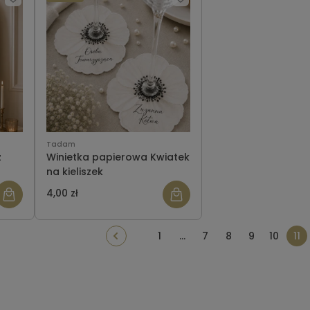
Tadam
z
Winietka papierowa Kwiatek
na kieliszek
4,00 zł
1
...
7
8
9
10
11