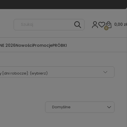
0,00 zł
0
NE 2026
Nowości
Promocje
PRÓBKI
 [dni robocze]: (wybierz)