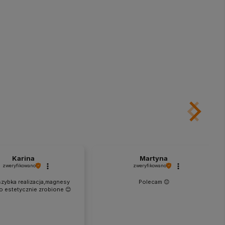
Karina
Martyna
zweryfikowano
zweryfikowano
zybka realizacja,magnesy
Polecam 😊
o estetycznie zrobione 😊