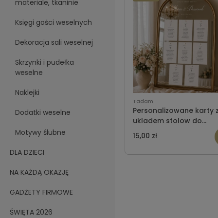
materiale, tkaninie
Księgi gości weselnych
Dekoracja sali weselnej
Skrzynki i pudełka
weselne
Naklejki
Tadam
Personalizowane karty 
Dodatki weselne
ukladem stolow do
przyklejenia na lustrze
Motywy ślubne
15,00 zł
DLA DZIECI
NA KAŻDĄ OKAZJĘ
GADŻETY FIRMOWE
ŚWIĘTA 2026