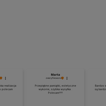
Marta
zweryfikowano
ka realizacja
Przepiękne pamiątki, estetyczne
Bardzo s
o polecam
wykonie, szybka wysyłka .
są bardz
Polecam!!!!!