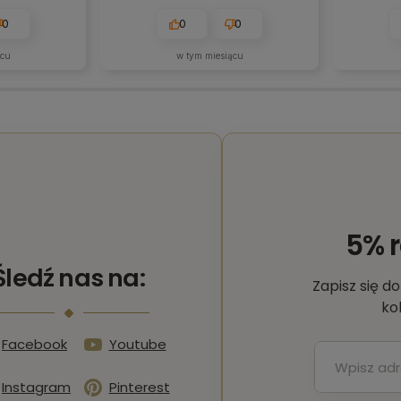
Szybka i bezpieczna dostawa.
kod QR 
działa
0
0
0
ącu
w tym miesiącu
5% 
Śledź nas na:
Zapisz się d
ko
Facebook
Youtube
Instagram
Pinterest