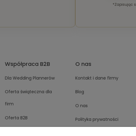
*Zapisując 
Współpraca B2B
O nas
Dla Wedding Plannerów
Kontakt i dane firmy
Oferta świąteczna dla
Blog
firm
O nas
Oferta B2B
Polityka prywatności