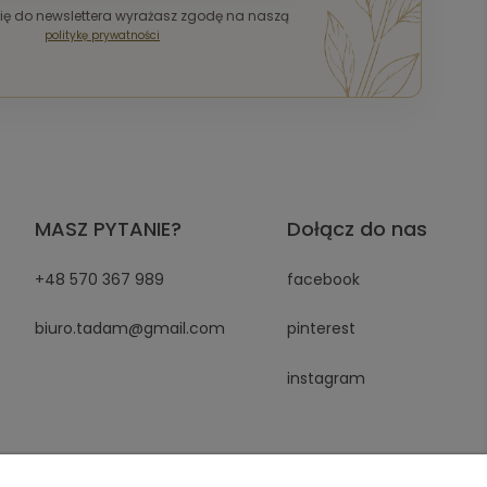
się do newslettera wyrażasz zgodę na naszą
politykę prywatności
MASZ PYTANIE?
Dołącz do nas
+48 570 367 989
facebook
biuro.tadam@gmail.com
pinterest
instagram