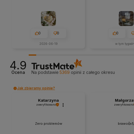
0
0
0
2026-06-19
w tym tygod
4.9
Ocena
Na podstawie
5369
opinii
z całego okresu
Jak zbieramy opinie?
Katarzyna
Małgorza
zweryfikowano
zweryfikowano
Zero problemów
brawo👍️