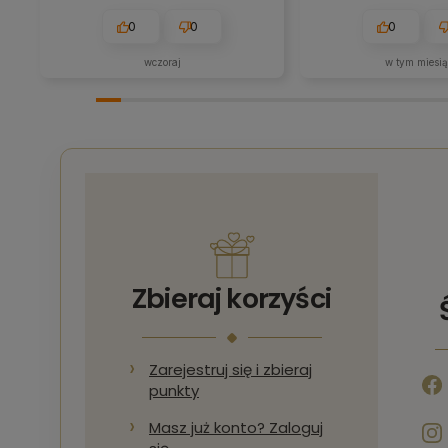
0
0
0
wczoraj
w tym miesi
Zbieraj korzyści
Zarejestruj się i zbieraj
punkty
Masz już konto? Zaloguj