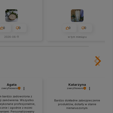
0
0
0
0
2026-06-11
w tym miesiącu
Agata
Katarzyna
zweryfikowano
zweryfikowano
m bardzo zadowolona z
cji zamówienia. Wszystko
Bardzo dokładne zabezpieczenie
wykonane profesjonalnie,
produktów, dotarły w stanie
cznie i zgodnie z moimi
nienaruszonym.
aniami. Personalizowany