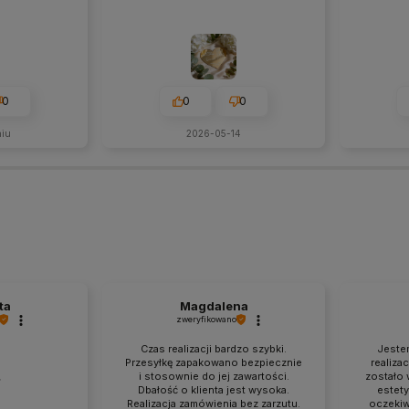
0
0
0
niu
2026-05-14
ta
Magdalena
zweryfikowano
Czas realizacji bardzo szybki.
Jeste
Przesyłkę zapakowano bezpiecznie
realiza
i stosownie do jej zawartości.
zostało 

Dbałość o klienta jest wysoka.
estety
Realizacja zamówienia bez zarzutu.
oczekiw