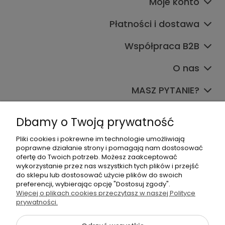
Moje konto
Płatności i dostawa
Współpraca B2B
O nas
MASZ PYTANIE?
Dołącz do nas
Dbamy o Twoją prywatność
Pliki cookies i pokrewne im technologie umożliwiają
poprawne działanie strony i pomagają nam dostosować
ofertę do Twoich potrzeb. Możesz zaakceptować
wykorzystanie przez nas wszystkich tych plików i przejść
do sklepu lub dostosować użycie plików do swoich
preferencji, wybierając opcję "Dostosuj zgody".
+48 570 367 989
Więcej o plikach cookies przeczytasz w naszej Polityce
prywatności.
biuro.tadam@gmail.com