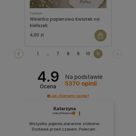
Tadam
Winietka papierowa Kwiatek na
kieliszek
4,00 zł
1
...
7
8
9
10
11
4.9
Na podstawie
5370
opinii
Ocena
Jak zbieramy opinie?
Katarzyna
zweryfikowano
Wszystko pięknie,starannie zrobione.
Dostawa przed czasem. Polecam .