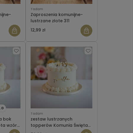
Tadam
ijne-
Zaproszenia komunijne-
lustrzane złote 311
12,99 zł
.0
Tadam
a bok
zestaw lustrzanych
ęta wzór
topperów Komunia Święta
wzór 3