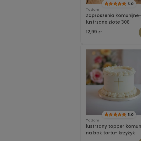
5.0
Tadam
Zaproszenia komunijne
lustrzane złote 308
12,99 zł
5.0
Tadam
lustrzany topper komun
na bok tortu- krzyżyk