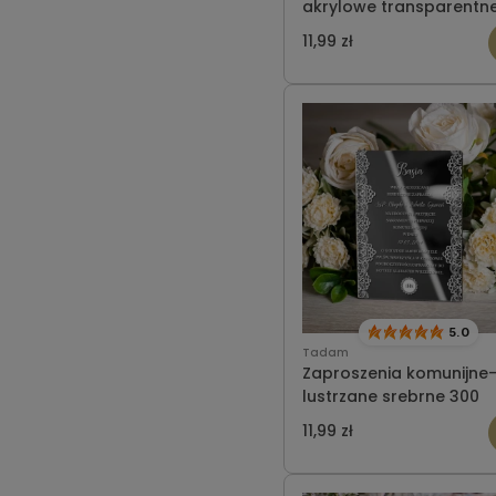
akrylowe transparentn
308
11,99 zł
5.0
Tadam
Zaproszenia komunijne
lustrzane srebrne 300
11,99 zł