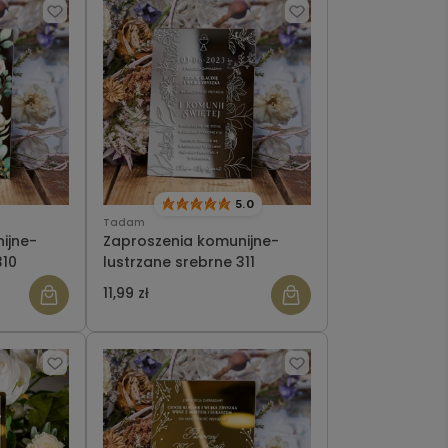
5.0
Tadam
ijne-
Zaproszenia komunijne-
310
lustrzane srebrne 311
11,99 zł