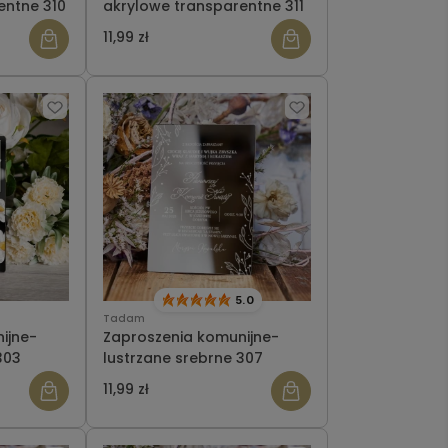
entne 310
akrylowe transparentne 311
11,99 zł
5.0
Tadam
ijne-
Zaproszenia komunijne-
303
lustrzane srebrne 307
11,99 zł