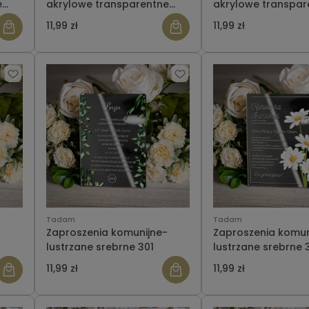
e
akrylowe transparentne
akrylowe transpar
309
11,99 zł
11,99 zł
Tadam
Tadam
-
Zaproszenia komunijne-
Zaproszenia komun
lustrzane srebrne 301
lustrzane srebrne 
11,99 zł
11,99 zł