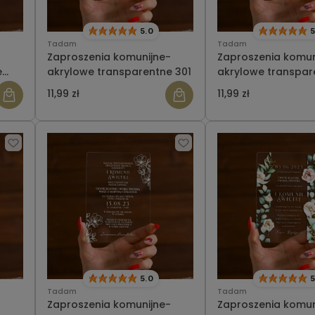
5.0
5
Tadam
Tadam
-
Zaproszenia komunijne-
Zaproszenia komun
e
akrylowe transparentne 301
akrylowe transpar
303
11,99 zł
11,99 zł
5.0
5
Tadam
Tadam
-
Zaproszenia komunijne-
Zaproszenia komun