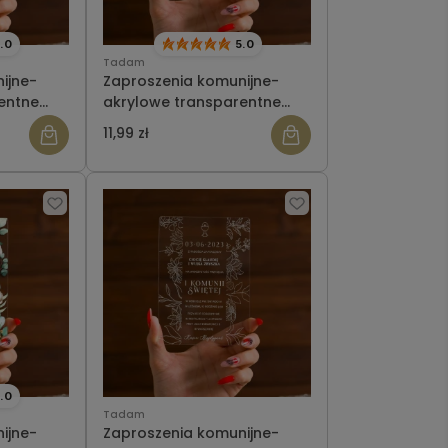
.0
5.0
Tadam
ijne-
Zaproszenia komunijne-
entne
akrylowe transparentne
307
11,99 zł
.0
Tadam
ijne-
Zaproszenia komunijne-