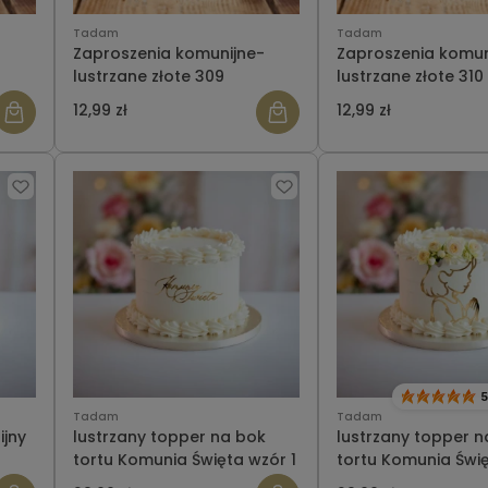
Tadam
Tadam
-
Zaproszenia komunijne-
Zaproszenia komun
lustrzane złote 309
lustrzane złote 310
12,99 zł
12,99 zł
5
Tadam
Tadam
ijny
lustrzany topper na bok
lustrzany topper n
tortu Komunia Święta wzór 1
tortu Komunia Świ
2