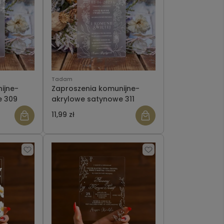
Tadam
ijne-
Zaproszenia komunijne-
e 309
akrylowe satynowe 311
11,99 zł