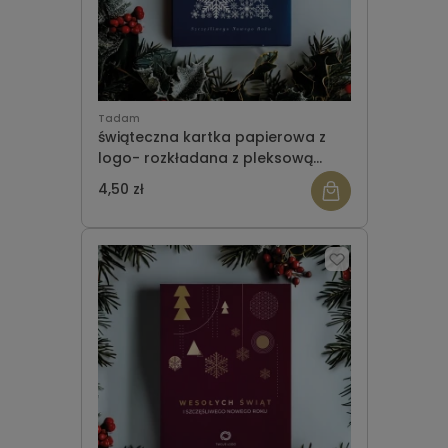
Tadam
świąteczna kartka papierowa z
logo- rozkładana z pleksową
gwiazdką- wzór 13
4,50 zł