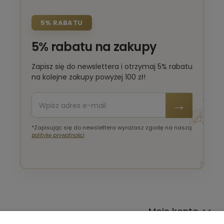
5% RABATU
5% rabatu na zakupy
Zapisz się do newslettera i otrzymaj 5% rabatu
na kolejne zakupy powyżej 100 zł!
*Zapisując się do newslettera wyrażasz zgodę na naszą
politykę prywatności
Moje konto