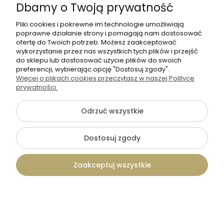
Dbamy o Twoją prywatność
Płatności i dostawa
Pliki cookies i pokrewne im technologie umożliwiają
Współpraca B2B
poprawne działanie strony i pomagają nam dostosować
ofertę do Twoich potrzeb. Możesz zaakceptować
wykorzystanie przez nas wszystkich tych plików i przejść
O nas
do sklepu lub dostosować użycie plików do swoich
preferencji, wybierając opcję "Dostosuj zgody".
MASZ PYTANIE?
Więcej o plikach cookies przeczytasz w naszej Polityce
prywatności.
Dołącz do nas
Odrzuć wszystkie
Dostosuj zgody
Zaakceptuj wszystkie
+48 570 367 989
biuro.tadam@gmail.com
Kontakt
Szukaj
Konto
Koszyk