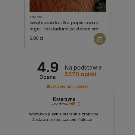
Tadam
świąteczna kartka papierowa z
logo- rozkładana ze złoceniem-
wzór 20
6,90 zł
4.9
Na podstawie
5370
opinii
Ocena
Jak zbieramy opinie?
Katarzyna
zweryfikowano
Wszystko pięknie,starannie zrobione.
Dostawa przed czasem. Polecam .