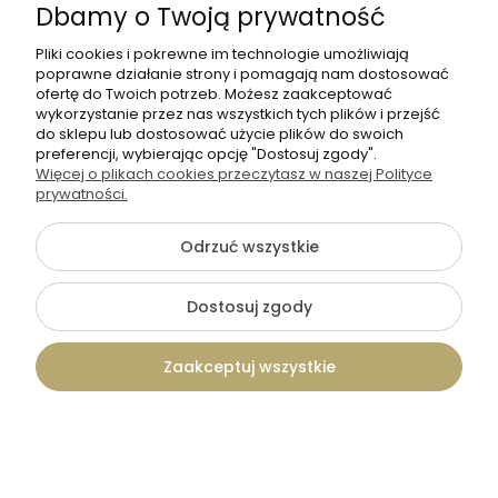
Dbamy o Twoją prywatność
Pliki cookies i pokrewne im technologie umożliwiają
poprawne działanie strony i pomagają nam dostosować
ofertę do Twoich potrzeb. Możesz zaakceptować
wykorzystanie przez nas wszystkich tych plików i przejść
do sklepu lub dostosować użycie plików do swoich
preferencji, wybierając opcję "Dostosuj zgody".
Więcej o plikach cookies przeczytasz w naszej Polityce
prywatności.
Odrzuć wszystkie
Dostosuj zgody
Tadam
papierowa winietka leżąca 35x120
Zaakceptuj wszystkie
mm ze złoceniem/ srebrzeniem-
Kolekcja Manhattan
2,50 zł
Kontakt
Szukaj
Konto
Koszyk