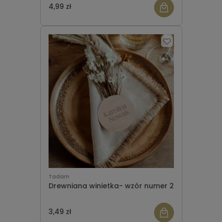
czcionki
4,99 zł
Tadam
Drewniana winietka- wzór numer 2
3,49 zł