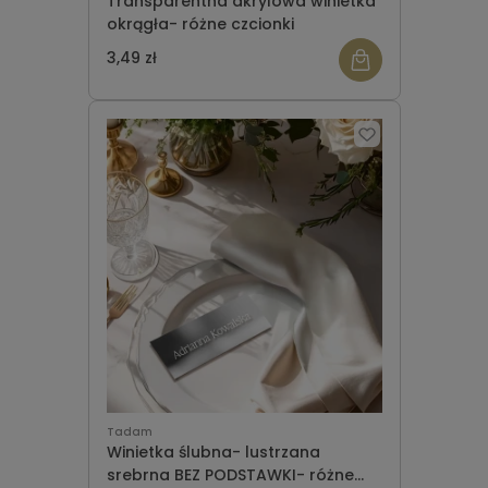
Transparentna akrylowa winietka
okrągła- różne czcionki
3,49 zł
Tadam
Winietka ślubna- lustrzana
srebrna BEZ PODSTAWKI- różne