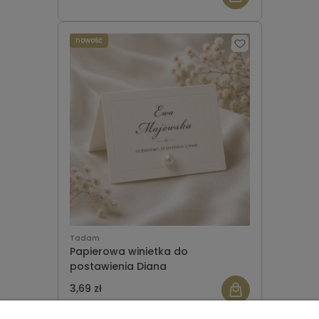
nowość
Tadam
Papierowa winietka do
postawienia Diana
3,69 zł