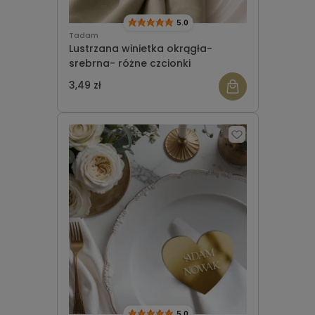
5.0
Tadam
Lustrzana winietka okrągła-
srebrna- różne czcionki
3,49 zł
5.0