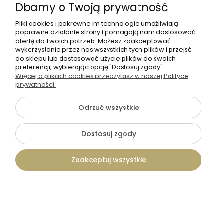
Dbamy o Twoją prywatność
Pliki cookies i pokrewne im technologie umożliwiają
poprawne działanie strony i pomagają nam dostosować
ofertę do Twoich potrzeb. Możesz zaakceptować
wykorzystanie przez nas wszystkich tych plików i przejść
do sklepu lub dostosować użycie plików do swoich
preferencji, wybierając opcję "Dostosuj zgody".
Więcej o plikach cookies przeczytasz w naszej Polityce
prywatności.
Odrzuć wszystkie
Dostosuj zgody
5.0
Tadam
Spersonalizowane pudełko dla
Zaakceptuj wszystkie
świadkowej/ świadka Wzór 270
79,00 zł
Kontakt
Szukaj
Konto
Koszyk