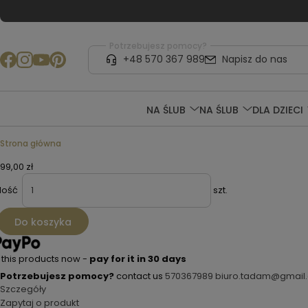
Potrzebujesz pomocy?
+48 570 367 989
Napisz do nas
NA ŚLUB
NA ŚLUB
DLA DZIECI
Strona główna
199,00 zł
ilość
szt.
Do koszyka
 this products now -
pay for it in 30 days
Potrzebujesz pomocy?
contact us
570367989
biuro.tadam@gmail
Szczegóły
Zapytaj o produkt