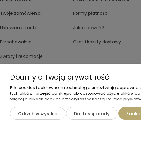
Twoje zamówienia
Formy płatności
Ustawienia konta
Jak kupować?
Przechowalnia
Czas i koszty dostawy
Zwroty i reklamacje
Regulamin
Dbamy o Twoją prywatność
Pliki cookies i pokrewne im technologie umożliwiają poprawne
tych plików i przejść do sklepu lub dostosować użycie plików do
Więcej o plikach cookies przeczytasz w naszej Polityce prywatn
+48 570 367 989
Odrzuć wszystkie
Dostosuj zgody
Zaakce
©2026 Wszelkie Prawa Zastrzeżone | TADAM Pracownia Kreatywna