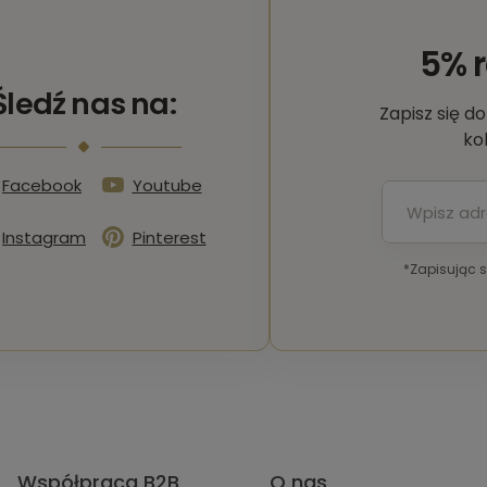
5% 
Śledź nas na:
Zapisz się d
ko
Facebook
Youtube
Instagram
Pinterest
*Zapisując 
Współpraca B2B
O nas