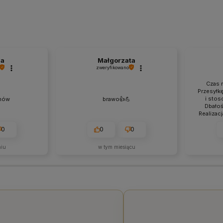
na
Małgorzata
zweryfikowano
Czas r
Przesyłk
i stos
mów
brawo👍️💪
Dbałoś
Realizac
Szybka
0
0
0
niu
w tym miesiącu