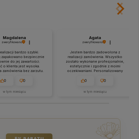
Magdalena
Agata
zweryfikowano
zweryfikowano
ealizacji bardzo szybki.
Jestem bardzo zadowolona z
ę zapakowano bezpiecznie
realizacji zamówienia. Wszystko
ownie do jej zawartości.
zostało wykonane profesjonalnie,
ć o klienta jest wysoka.
estetycznie i zgodnie z moimi
ja zamówienia bez zarzutu.
oczekiwaniami. Personalizowany
 i bezpieczna dostawa.
kod QR z logo wygląda świetnie i
działa bez zarzutu. Polecam z
0
0
0
0
całego serca! ❤️🙂
w tym miesiącu
w tym miesiącu
5% RABATU