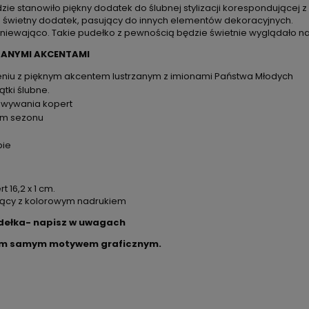
dzie stanowiło piękny dodatek do ślubnej stylizacji korespondującej
o świetny dodatek, pasujący do innych elementów dekoracyjnych.
niewająco. Takie pudełko z pewnością będzie świetnie wyglądało na
ZANYMI AKCENTAMI
eniu z pięknym akcentem lustrzanym z imionami Państwa Młodych
tki ślubne.
owywania kopert
dem sezonu
pie
 16,2 x 1 cm.
jący z kolorowym nadrukiem
udełka- napisz w uwagach
 tym samym motywem graficznym.