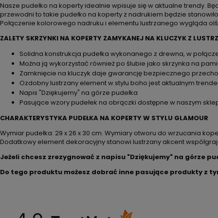
Nasze pudełko na koperty idealnie wpisuje się w aktualne trendy. Bę
przewodni to takie pudełko na koperty z nadrukiem będzie stanowił
Połączenie kolorowego nadruku i elementu lustrzanego wygląda olś
ZALETY SKRZYNKI NA KOPERTY ZAMYKANEJ NA KLUCZYK Z LUSTR
Solidna konstrukcja pudełka wykonanego z drewna, w połącz
Można ją wykorzystać również po ślubie jako skrzynka na pamią
Zamknięcie na kluczyk daje gwarancję bezpiecznego przech
Ozdobny lustrzany element w stylu boho jest aktualnym tren
Napis "Dziękujemy" na górze pudełka
Pasujące wzory pudełek na obrączki dostępne w naszym skle
CHARAKTERYSTYKA PUDEŁKA NA KOPERTY W STYLU GLAMOUR
Wymiar pudełka: 29 x 26 x 30 cm. Wymiary otworu do wrzucania kopert
Dodatkowy element dekoracyjny stanowi lustrzany akcent współgra
Jeżeli chcesz zrezygnować z napisu "Dziękujemy" na górze p
Do tego produktu możesz dobrać inne pasujące produkty z