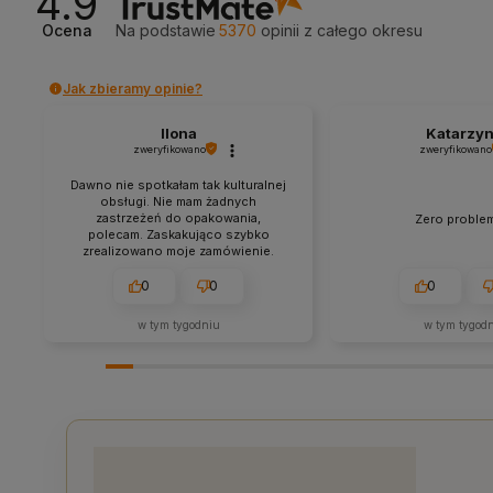
4.9
Ocena
Na podstawie
5370
opinii
z całego okresu
Jak zbieramy opinie?
Ilona
Katarzy
zweryfikowano
zweryfikowano
Dawno nie spotkałam tak kulturalnej
obsługi. Nie mam żadnych
zastrzeżeń do opakowania,
Zero proble
polecam. Zaskakująco szybko
zrealizowano moje zamówienie.
Produkty bardzo dobrze
zapakowane, oryginalne i w
0
0
0
przystępnych cenach. Polecam.
w tym tygodniu
w tym tygod