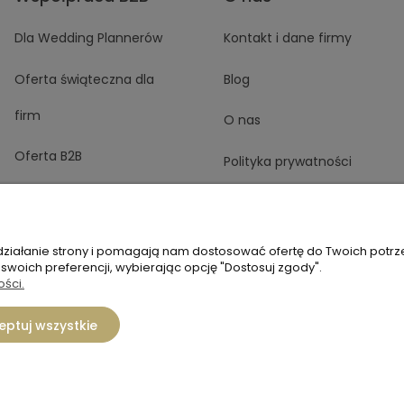
Dla Wedding Plannerów
Kontakt i dane firmy
Oferta świąteczna dla
Blog
firm
O nas
Oferta B2B
Polityka prywatności
 działanie strony i pomagają nam dostosować ofertę do Twoich potr
 swoich preferencji, wybierając opcję "Dostosuj zgody".
ości.
biuro.tadam@gmail.com
ptuj wszystkie