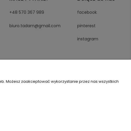
+48 570 367 989
facebook
biuro.tadam@gmail.com
pinterest
instagram
zeb. Możesz zaakceptować wykorzystanie przez nas wszystkich
Szablon Flex by
Ecommercy