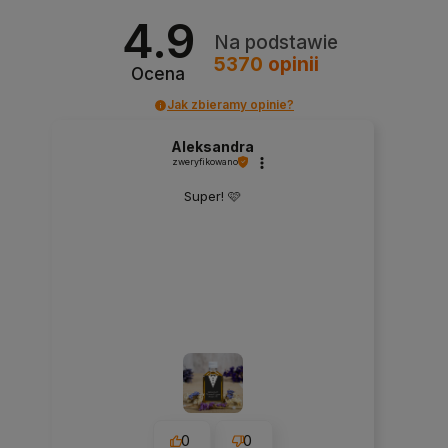
4.9
Na podstawie
5370
opinii
Ocena
Jak zbieramy opinie?
Aleksandra
zweryfikowano
Super! 🩷
0
0