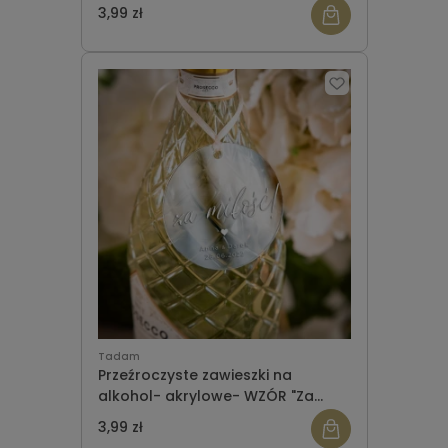
siup"
3,99 zł
Tadam
Przeźroczyste zawieszki na
alkohol- akrylowe- WZÓR "Za
miłość 1"
3,99 zł