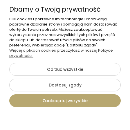
Dołącz do nas
Dbamy o Twoją prywatność
Pliki cookies i pokrewne im technologie umożliwiają
poprawne działanie strony i pomagają nam dostosować
ofertę do Twoich potrzeb. Możesz zaakceptować
wykorzystanie przez nas wszystkich tych plików i przejść
do sklepu lub dostosować użycie plików do swoich
preferencji, wybierając opcję "Dostosuj zgody".
+48 570 367 989
Więcej o plikach cookies przeczytasz w naszej Polityce
prywatności.
biuro.tadam@gmail.com
Odrzuć wszystkie
©2026 Wszelkie Prawa Zastrzeżone | TADAM Pracownia
Dostosuj zgody
Kreatywna
Szablon Flex by
Ecommercy
Zaakceptuj wszystkie
Pokaż pełną wersję strony
Kontakt
Szukaj
Konto
Koszyk