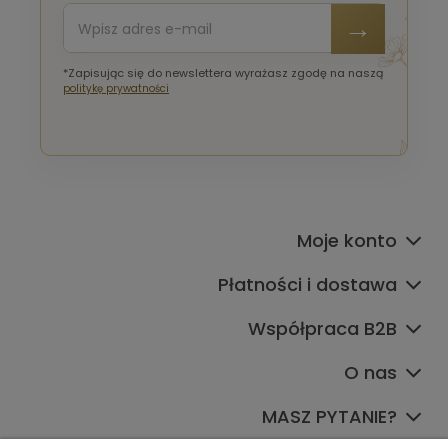
*Zapisując się do newslettera wyrażasz zgodę na naszą
politykę prywatności
Moje konto
Płatności i dostawa
Współpraca B2B
O nas
MASZ PYTANIE?