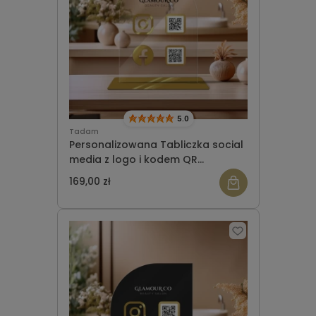
5.0
Tadam
Personalizowana Tabliczka social
media z logo i kodem QR
(21x30cm) półokrągła
169,00 zł