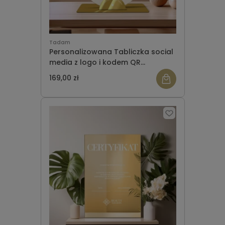
Tadam
Personalizowana Tabliczka social
media z logo i kodem QR
(średnica 21 cm) koło + wizytownik
169,00 zł