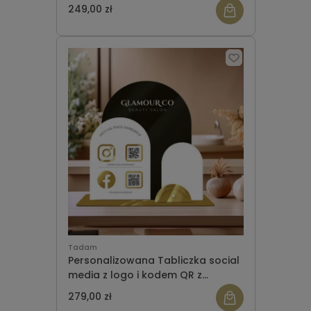
miejscem na wizytówki
249,00 zł
Tadam
Personalizowana Tabliczka social
media z logo i kodem QR z
miejscem na wizytówki i miejscem
279,00 zł
na ulotki