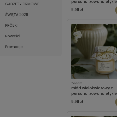
personalizowana etykie
GADŻETY FIRMOWE
ślub wzór 17
5,99 zł
ŚWIĘTA 2026
PRÓBKI
Nowości
Promocje
Tadam
miód wielokwiatowy z
personalizowana etykie
ślub wzór 21
5,99 zł