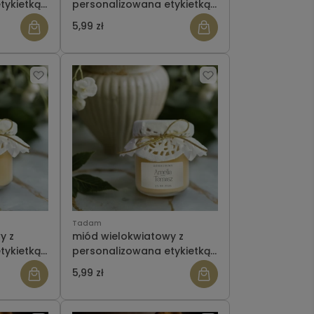
tykietką-
personalizowana etykietką-
ślub wzór 20
5,99 zł
Tadam
y z
miód wielokwiatowy z
tykietką-
personalizowana etykietką-
ślub wzór 7
5,99 zł