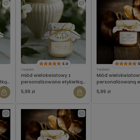
5.0
5
Tadam
Tadam
miód wielokwiatowy z
Miód wielokwiatow
tką-
personalizowana etykietką-
personalizowaną e
ślub wzór 9
ślub wzór 1
5,99 zł
5,99 zł