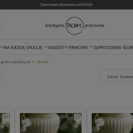
Darmowa dostawa od 500zł
NA KAŻDĄ OKAZJĘ
GADŻETY FIRMOWE
ZAPROSZENIA ŚLUB
 gości weselnych
Miodki
Cena: (wybie