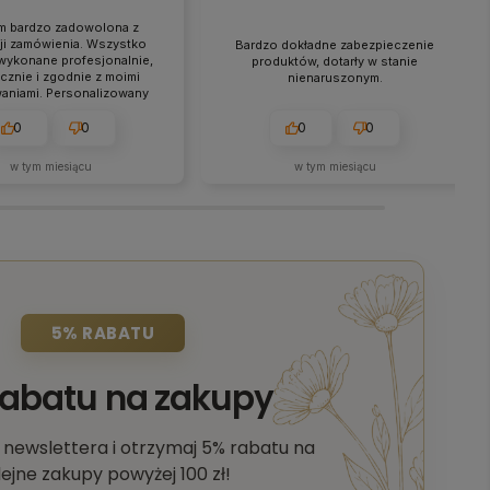
m bardzo zadowolona z
cji zamówienia. Wszystko
Bardzo dokładne zabezpieczenie
wykonane profesjonalnie,
produktów, dotarły w stanie
cznie i zgodnie z moimi
nienaruszonym.
aniami. Personalizowany
z logo wygląda świetnie i
 bez zarzutu. Polecam z
0
0
0
0
całego serca! ❤️🙂
w tym miesiącu
w tym miesiącu
5% RABATU
rabatu na zakupy
o newslettera i otrzymaj 5% rabatu na
lejne zakupy powyżej 100 zł!