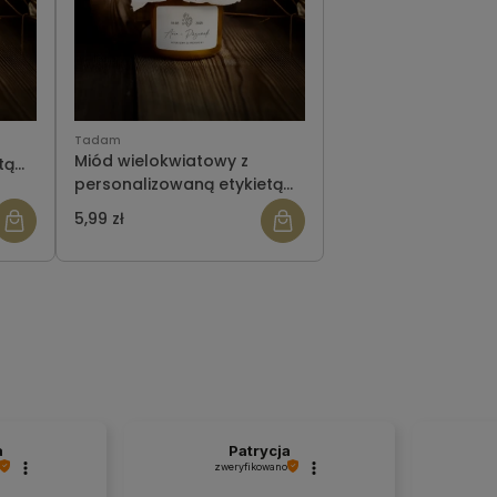
Tadam
Miód wielokwiatowy z
tą
personalizowaną etykietą
ślub wzór 4
5,99 zł
a
Patrycja
zweryfikowano