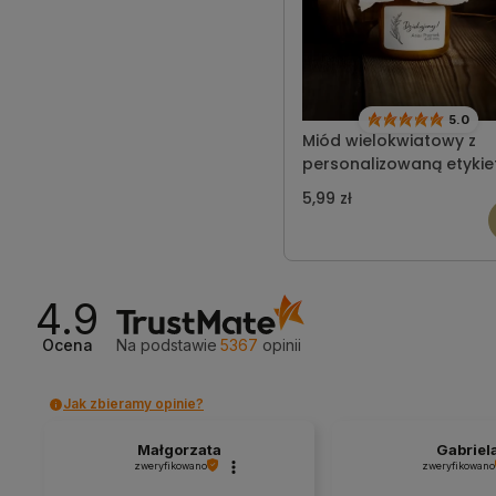
5.0
Miód wielokwiatowy z
personalizowaną etykie
ślub wzór 3
5,99 zł
4.9
Ocena
Na podstawie
5367
opinii
Jak zbieramy opinie?
Małgorzata
Gabriel
zweryfikowano
zweryfikowano