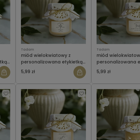
Tadam
Tadam
miód wielokwiatowy z
miód wielokwiatow
tką-
personalizowana etykietką-
personalizowana e
ślub wzór 10
ślub wzór 11
5,99 zł
5,99 zł