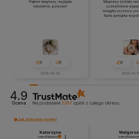
Piękne magnesy, wygląda
Magnesy zostały za
naturalnie, polecam!
uczestników wypad
okrągłej rocznicy uro
fajna pamiątka wspól
0
0
0
2026-05-24
2026-06-0
4.9
Ocena
Na podstawie
5367
opinii
z całego okresu
Jak zbieramy opinie?
Katarzyna
Małgorza
zweryfikowano
zweryfikowano