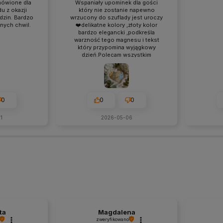
mówione dla
Wspaniały upominek dla gości
u z okazji
który nie zostanie napewno
dzin. Bardzo
wrzucony do szuflady jest uroczy
nych chwil.
❤️delikatne kolory ,złoty kolor
bardzo elegancki ,podkreśla
warzność tego magnesu i tekst
który przypomina wyjągkowy
dzień.Polecam wszystkim
0
0
0
1
2026-05-06
ta
Magdalena
zweryfikowano