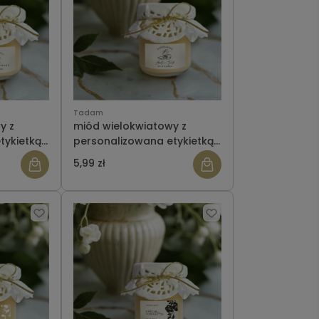
Tadam
y z
miód wielokwiatowy z
tykietką-
personalizowana etykietką-
ślub wzór 12
5,99 zł