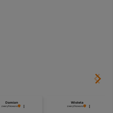
Damian
Wioleta
zweryfikowano
zweryfikowano