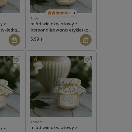
5.0
Tadam
y z
miód wielokwiatowy z
tykietką-
personalizowana etykietką-
ślub wzór 16
5,99 zł
Tadam
y z
miód wielokwiatowy z