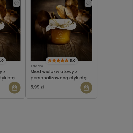
.0
5.0
Tadam
y z
Miód wielokwiatowy z
tykietą
personalizowaną etykietą
ślub wzór 2
5,99 zł