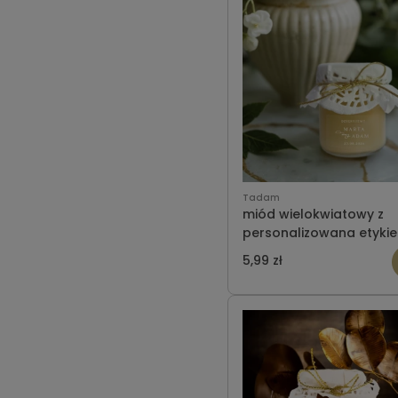
Tadam
miód wielokwiatowy z
personalizowana etykie
ślub wzór 8
5,99 zł