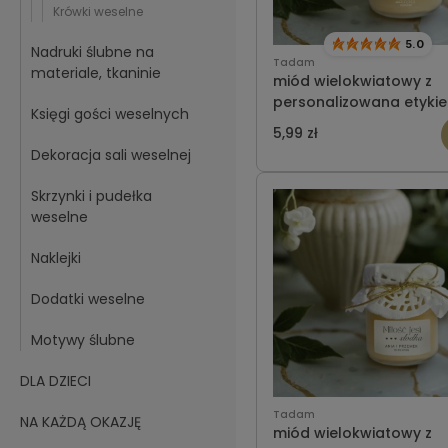
Krówki weselne
5.0
Nadruki ślubne na
Tadam
materiale, tkaninie
miód wielokwiatowy z
personalizowana etykie
Księgi gości weselnych
ślub wzór 13
5,99 zł
Dekoracja sali weselnej
Skrzynki i pudełka
weselne
Naklejki
Dodatki weselne
Motywy ślubne
DLA DZIECI
Tadam
NA KAŻDĄ OKAZJĘ
miód wielokwiatowy z