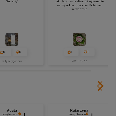
Super 🙂
Jakość, czas realizacji i wykonanie
na wysokim poziomie. Polecam
serdecznie
0
0
1
0
w tym tygodniu
2026-05-17
Agata
Katarzyna
zweryfikowano
zweryfikowano