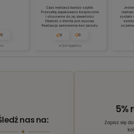
Czas realizacji bardzo szybki.
Jeste
Przesyłkę zapakowano bezpiecznie
realiza
i stosownie do jej zawartości.
zostało 

Dbałość o klienta jest wysoka.
estety
Realizacja zamówienia bez zarzutu.
oczekiw
Szybka i bezpieczna dostawa.
kod QR 
działa
0
0
0
niu
w tym tygodniu
5% 
Śledź nas na:
Zapisz się d
ko