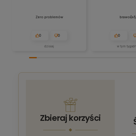
Zero problemów
brawo👍️
0
0
0
dzisiaj
w tym tygod
Zbieraj korzyści