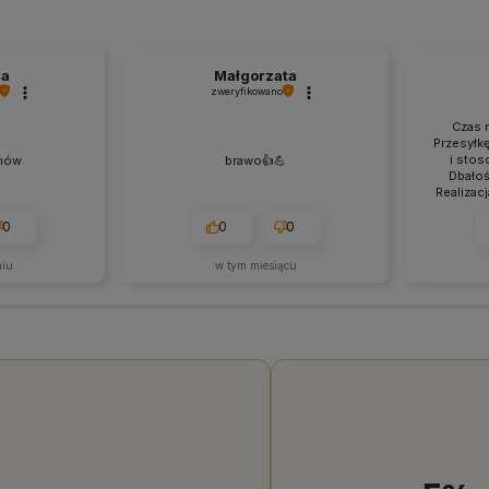
na
Małgorzata
zweryfikowano
Czas r
Przesyłk
i stos
mów
brawo👍️💪
Dbałoś
Realizac
Szybka
0
0
0
niu
w tym miesiącu