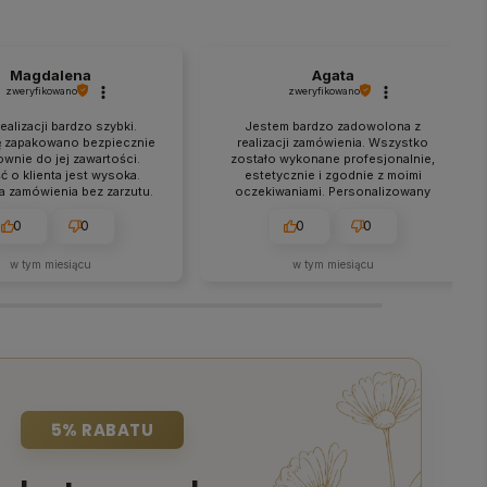
Magdalena
Agata
zweryfikowano
zweryfikowano
ealizacji bardzo szybki.
Jestem bardzo zadowolona z
ę zapakowano bezpiecznie
realizacji zamówienia. Wszystko
ownie do jej zawartości.
zostało wykonane profesjonalnie,
ć o klienta jest wysoka.
estetycznie i zgodnie z moimi
ja zamówienia bez zarzutu.
oczekiwaniami. Personalizowany
 i bezpieczna dostawa.
kod QR z logo wygląda świetnie i
działa bez zarzutu. Polecam z
0
0
0
0
całego serca! ❤️🙂
w tym miesiącu
w tym miesiącu
5% RABATU