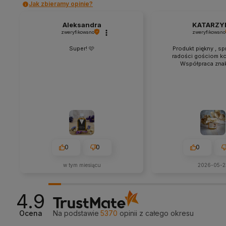
Jak zbieramy opinie?
Aleksandra
KATARZY
zweryfikowano
zweryfikowano
Super! 🩷
Produkt piękny , sp
radości gościom k
Współpraca znak
0
0
0
w tym miesiącu
2026-05-2
4.9
Ocena
Na podstawie
5370
opinii
z całego okresu