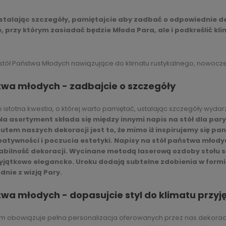
Ustalając szczegóły, pamiętajcie aby zadbać o odpowiednie de
e, przy którym zasiadać będzie Młoda Para, ale i podkreślić k
 stół Państwa Młodych nawiązujące do klimatu rustykalnego, nowocz
twa młodych - zadbajcie o szczegóły
o istotna kwestia, o której warto pamiętać, ustalając szczegóły wy
Na asortyment składa się między innymi napis na stół dla par
tutem naszych dekoracji jest to, że mimo iż inspirujemy się p
eatywności i poczucia estetyki. Napisy na stół państwa młodyc
tabilność dekoracji. Wycinane metodą laserową ozdoby stołu s
 wyjątkowo elegancko. Uroku dodają subtelne zdobienia w form
dnie z wizją Pary.
twa młodych - dopasujcie styl do klimatu przyj
 obowiązuje pełna personalizacja oferowanych przez nas dekoracj