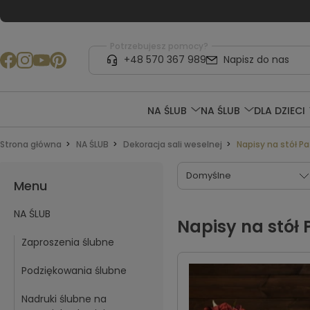
Potrzebujesz pomocy?
+48 570 367 989
Napisz do nas
NA ŚLUB
NA ŚLUB
DLA DZIECI
Strona główna
NA ŚLUB
Dekoracja sali weselnej
Napisy na stół P
Menu
NA ŚLUB
Napisy na stół
Zaproszenia ślubne
Podziękowania ślubne
Nadruki ślubne na