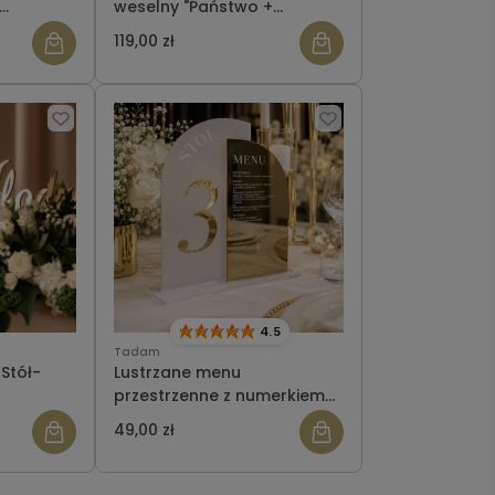
weselny "Państwo +
m
NAZWISKO" wersja 2
119,00 zł
4.5
Tadam
 Stół-
Lustrzane menu
przestrzenne z numerkiem
na stół - 2w1
49,00 zł