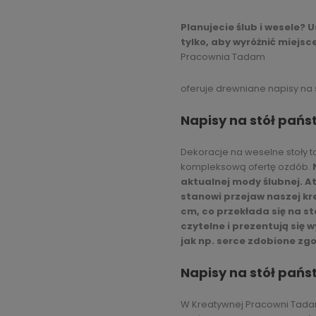
Planujecie ślub i wesele? 
tylko, aby wyróżnić miejsc
Pracownia Tadam
oferuje drewniane napisy na
Napisy na stół pańs
Dekoracje na weselne stoły t
kompleksową ofertę ozdób.
aktualnej mody ślubnej. A
stanowi przejaw naszej kr
cm, co przekłada się na s
czytelne i prezentują się
jak np. serce zdobione zgo
Napisy na stół pańs
W Kreatywnej Pracowni Tadam