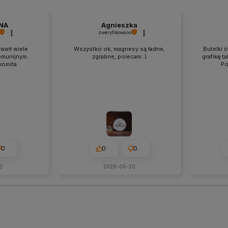
NA
Agnieszka
zweryfikowano
rawił wiele
Wszystko ok, magnesy są ładne,
Butelki 
omunijnym.
zgrabne, polecam :)
grafikę t
omita .
Po
0
0
0
3
2026-06-20