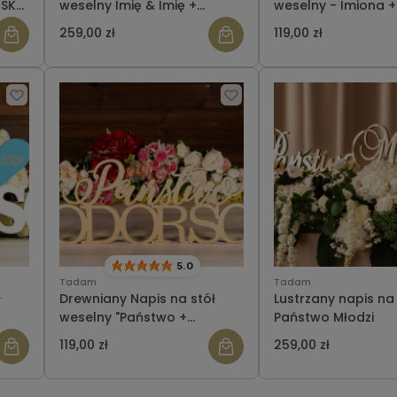
ISKO
weselny Imię & Imię +
weselny - Imiona +
NAZWISKO
NAZWISKO z serce
259,00 zł
119,00 zł
5.0
Tadam
Tadam
ł
Drewniany Napis na stół
Lustrzany napis na
weselny "Państwo +
Państwo Młodzi
NAZWISKO"- wersja 1
119,00 zł
259,00 zł