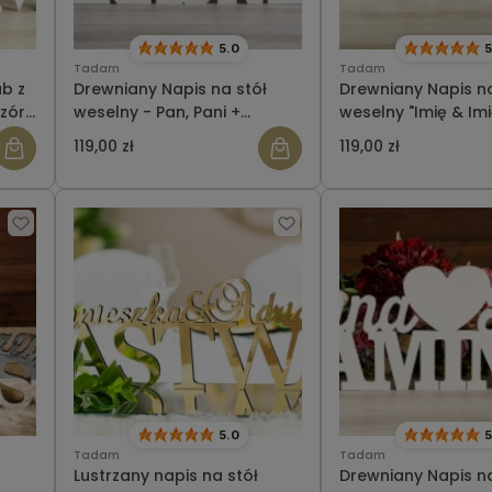
5.0
5
Tadam
Tadam
ub z
Drewniany Napis na stół
Drewniany Napis na
zór
weselny - Pan, Pani +
weselny "Imię & Imi
NAZWISKO z sercem
NAZWISKO"
119,00 zł
119,00 zł
5.0
5
Tadam
Tadam
Lustrzany napis na stół
Drewniany Napis na