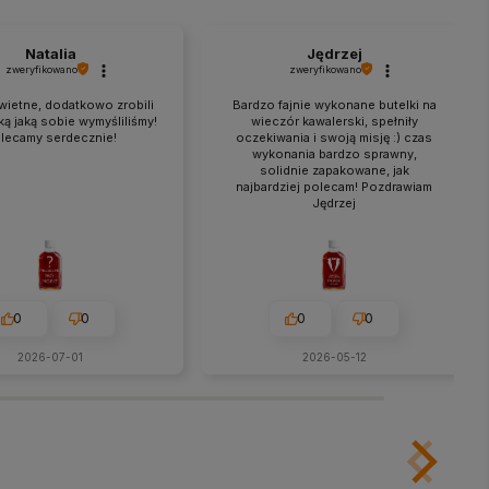
Natalia
Jędrzej
zweryfikowano
zweryfikowano
świetne, dodatkowo zrobili
Bardzo fajnie wykonane butelki na
aką jaką sobie wymyśliliśmy!
wieczór kawalerski, spełniły
lecamy serdecznie!
oczekiwania i swoją misję :) czas
wykonania bardzo sprawny,
solidnie zapakowane, jak
najbardziej polecam! Pozdrawiam
Jędrzej
0
0
0
0
2026-07-01
2026-05-12