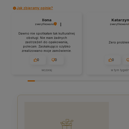
Jak zbieramy opinie?
Ilona
Katarzy
zweryfikowano
zweryfikowano
Dawno nie spotkałam tak kulturalnej
obsługi. Nie mam żadnych
zastrzeżeń do opakowania,
Zero proble
polecam. Zaskakująco szybko
zrealizowano moje zamówienie.
Produkty bardzo dobrze
zapakowane, oryginalne i w
0
0
0
przystępnych cenach. Polecam.
wczoraj
w tym tygod