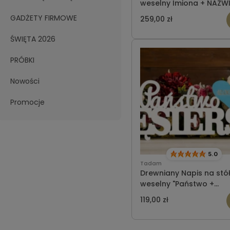
weselny Imiona + NAZW
z sercem
GADŻETY FIRMOWE
259,00 zł
ŚWIĘTA 2026
PRÓBKI
Nowości
Promocje
5.0
Tadam
Drewniany Napis na stó
weselny "Państwo +
NAZWISKO" z sercem
119,00 zł