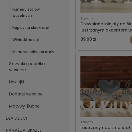
Numery stołów
weselnych
Tadam
Drewniane inicjały na śl
Napisy na słodki stół
lustrzanym akcentem w
2
89,00 zł
Winietki na stół
Menu weselne na stoły
Skrzynki i pudełka
weselne
Naklejki
Dodatki weselne
Motywy ślubne
DLA DZIECI
Tadam
Lustrzany napis na stół
NA KAŻDĄ OKAZJĘ