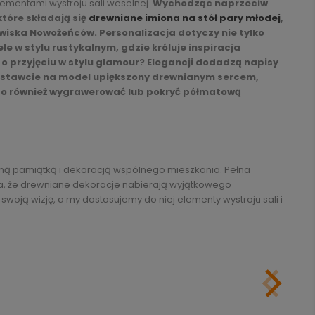
ementami wystroju sali weselnej.
Wychodząc naprzeciw
tóre składają się
drewniane imiona na stół pary młodej
,
wiska Nowożeńców. Personalizacja dotyczy nie tylko
ele w stylu rustykalnym, gdzie króluje inspiracja
 o przyjęciu w stylu glamour? Elegancji dodadzą napisy
a, postawcie na model upiększony drewnianym sercem,
o również wygrawerować lub pokryć półmatową
tną pamiątką i dekoracją wspólnego mieszkania. Pełna
wia, że drewniane dekoracje nabierają wyjątkowego
swoją wizję, a my dostosujemy do niej elementy wystroju sali i