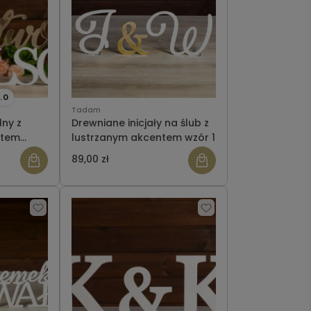
.0
Tadam
lny z
Drewniane inicjały na ślub z
ntem
lustrzanym akcentem wzór 1
KO
89,00 zł