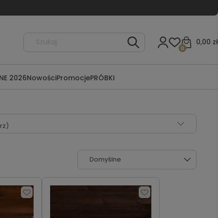
0,00 zł
0
NE 2026
Nowości
Promocje
PRÓBKI
rz)