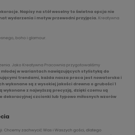
koracje. Napisy na stół weselny to świetna opcja nie
limat wydarzenia i motyw przewodni przyjęcia.
Kreatywna
esnego, boho i glamour.
darzenia. Jako Kreatywna Pracownia przygotowaliśmy
y młodej w wariantach nawiązujących stylistyką do
anującymi trendami, każda nasza praca jest nowatorska i
h wykonane są z wysokiej jakości drewna o grubości 1
ą wykonane z najwyższą precyzją, dzięki czemu są
ie dekoracyjnej czcionki lub typowo miłosnych wzorów
ęcia
i. Chcemy zachwycić Was i Waszych gości, dlatego