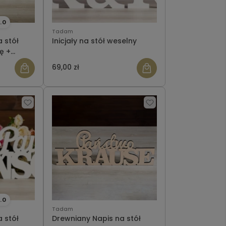
.0
Tadam
 stół
Inicjały na stół weselny
ę +
69,00 zł
.0
Tadam
 stół
Drewniany Napis na stół