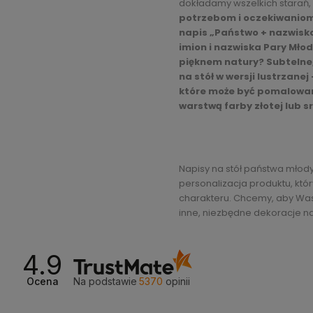
dokładamy wszelkich starań, 
potrzebom i oczekiwaniom 
napis „Państwo + nazwisko
imion i nazwiska Pary Młod
pięknem natury? Subtelne,
na stół w wersji lustrzane
które może być pomalowan
warstwą farby złotej lub s
Napisy na stół państwa młod
personalizacja produktu, któ
charakteru. Chcemy, aby Wasz 
inne, niezbędne dekoracje na
4.9
Ocena
Na podstawie
5370
opinii