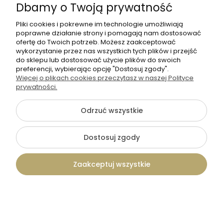
Dbamy o Twoją prywatność
Pliki cookies i pokrewne im technologie umożliwiają
poprawne działanie strony i pomagają nam dostosować
ofertę do Twoich potrzeb. Możesz zaakceptować
wykorzystanie przez nas wszystkich tych plików i przejść
do sklepu lub dostosować użycie plików do swoich
preferencji, wybierając opcję "Dostosuj zgody".
Więcej o plikach cookies przeczytasz w naszej Polityce
prywatności.
Odrzuć wszystkie
Dostosuj zgody
5.0
Magnes lustrzany serce srebrne -
podziękowanie dla gości z okazji
Zaakceptuj wszystkie
Komunii Świętej wzór 12
5,49 zł
Kontakt
Szukaj
Konto
Koszyk