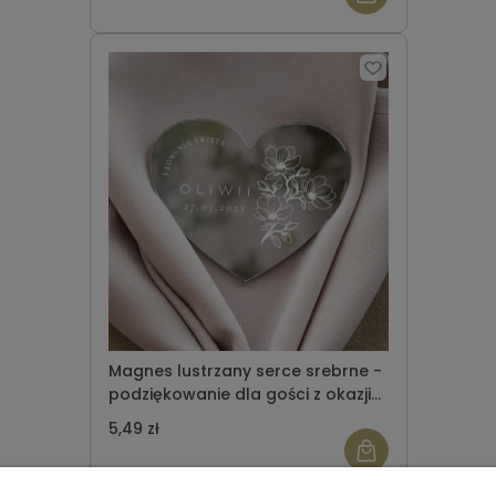
Magnes lustrzany serce srebrne -
podziękowanie dla gości z okazji
Komunii Świętej wzór 11
5,49 zł