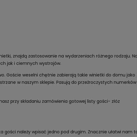
winietki, znajdą zastosowanie na wydarzeniach różnego rodzaju. N
ch jak i ciemnych wystrojów.
o. Goście weselni chętnie zabierają takie winietki do domu jako
lustrzane w naszym sklepie. Pasują do przeźroczystych numerków
asz przy składaniu zamówienia gotowej listy gości- złóz
ska gości należy wpisać jedno pod drugim. Znacznie ułatwi nam t