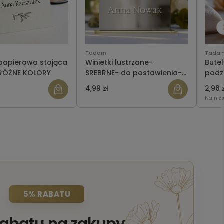
Tadam
Tada
 papierowa stojąca
Winietki lustrzane-
Butel
RÓŻNE KOLORY
SREBRNE- do postawienia-
podz
różne czcionki
WZÓR
4,99 zł
2,96 
Najniż
5% RABATU
rabatu na zakupy