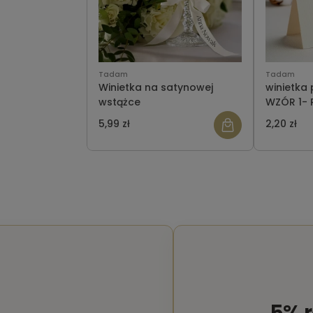
 zapomnieli.
.
Tadam
Tadam
Winietka na satynowej
winietka
wstążce
WZÓR 1- 
5,99 zł
2,20 zł
5% 