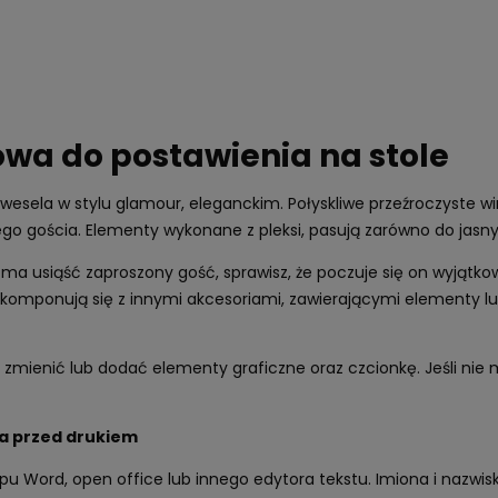
wa do postawienia na stole
ę w wesela w stylu glamour, eleganckim. Połyskliwe przeźroczyste 
go gościa. Elementy wykonane z pleksi, pasują zarówno do jasny
 ma usiąść zaproszony gość, sprawisz, że poczuje się on wyjątkow
ie komponują się z innymi akcesoriami, zawierającymi elementy 
zmienić lub dodać elementy graficzne oraz czcionkę. Jeśli nie m
ia przed drukiem
typu Word, open office lub innego edytora tekstu. Imiona i nazwi