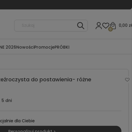
0,00 zł
0
NE 2026
Nowości
Promocje
PRÓBKI
zeźroczysta do postawienia- różne
5 dni
alnie dla Ciebie
Personalizuj produkt >