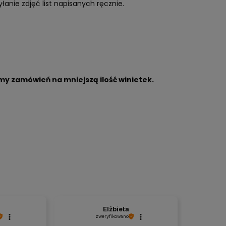
yłanie zdjęć list napisanych ręcznie.
emy zamówień na mniejszą ilość winietek.
Elżbieta
zweryfikowano