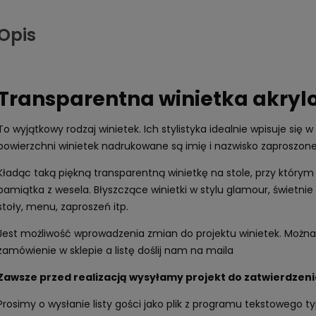
Opis
Transparentna winietka akrylo
To wyjątkowy rodzaj winietek. Ich stylistyka idealnie wpisuje si
powierzchni winietek nadrukowane są imię i nazwisko zaproszone
Kładąc taką piękną transparentną winietkę na stole, przy którym
pamiątka z wesela. Błyszczące winietki w stylu glamour, świetn
stoły, menu, zaproszeń itp.
Jest możliwość wprowadzenia zmian do projektu winietek. Można 
zamówienie w sklepie a listę doślij nam na maila
Zawsze przed realizacją wysyłamy projekt do zatwierdzen
Prosimy o wysłanie listy gości jako plik z programu tekstowego 