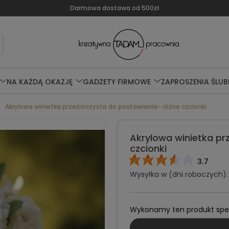
Darmowa dostawa od 500zł
NA KAŻDĄ OKAZJĘ
GADŻETY FIRMOWE
ZAPROSZENIA ŚLUB
Akrylowa winietka przeźroczysta do postawienia- różne czcionki
Akrylowa winietka pr
czcionki
3.7
Wysyłka w (dni roboczych):
Wykonamy ten produkt specj