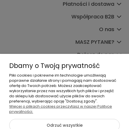
Płatności i dostawa
Współpraca B2B
O nas
MASZ PYTANIE?
Dołącz do nas
Dbamy o Twoją prywatność
Pliki cookies i pokrewne im technologie umożliwiają
poprawne działanie strony i pomagają nam dostosować
ofertę do Twoich potrzeb. Możesz zaakceptować
wykorzystanie przez nas wszystkich tych plików i przejść
do sklepu lub dostosować użycie plików do swoich
+48 570 367 989
preferencji, wybierając opcję "Dostosuj zgody".
Więcej o plikach cookies przeczytasz w naszej Polityce
biuro.tadam@gmail.com
prywatności.
Odrzuć wszystkie