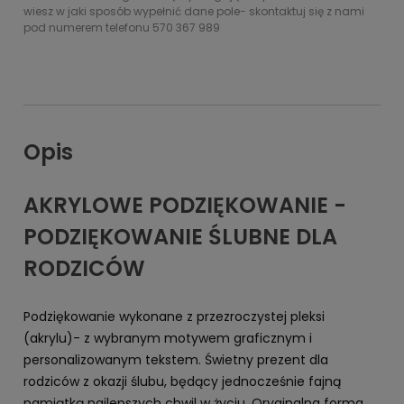
wiesz w jaki sposób wypełnić dane pole- skontaktuj się z nami
pod numerem telefonu 570 367 989
Opis
AKRYLOWE PODZIĘKOWANIE -
PODZIĘKOWANIE ŚLUBNE DLA
RODZICÓW
Podziękowanie wykonane z przezroczystej pleksi
(akrylu)- z wybranym motywem graficznym i
personalizowanym tekstem. Świetny prezent dla
rodziców z okazji ślubu, będący jednocześnie fajną
pamiątką najlepszych chwil w życiu. Oryginalna forma