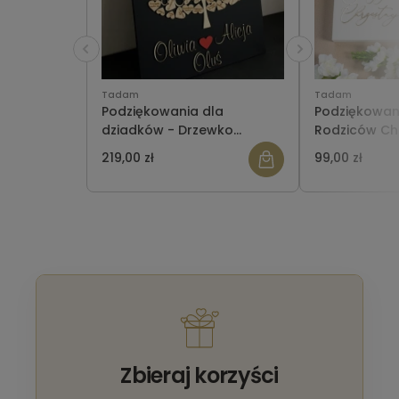
Tadam
Tadam
Podziękowania dla
Podziękowani
dziadków - Drzewko
Rodziców Ch
okolicznościowe
lustrzane w 
219,00 zł
99,00 zł
zdjęciem
Zbieraj korzyści