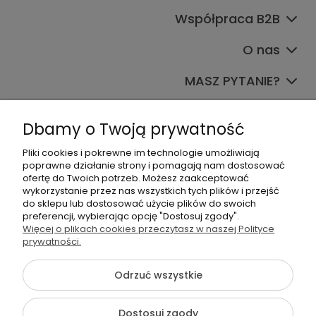
Współpraca B2B
O nas
MASZ PYTANIE?
Dołącz do nas
Dbamy o Twoją prywatność
Pliki cookies i pokrewne im technologie umożliwiają
poprawne działanie strony i pomagają nam dostosować
ofertę do Twoich potrzeb. Możesz zaakceptować
wykorzystanie przez nas wszystkich tych plików i przejść
do sklepu lub dostosować użycie plików do swoich
preferencji, wybierając opcję "Dostosuj zgody".
+48 570 367 989
Więcej o plikach cookies przeczytasz w naszej Polityce
biuro.tadam@gmail.com
prywatności.
Odrzuć wszystkie
©2026 Wszelkie Prawa Zastrzeżone | TADAM Pracownia
Dostosuj zgody
Kreatywna