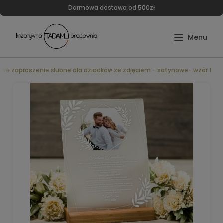
Darmowa dostawa od 500zł
owe zaproszenie ślubne dla dziadków ze zdjęciem - satynowe- wzór 1