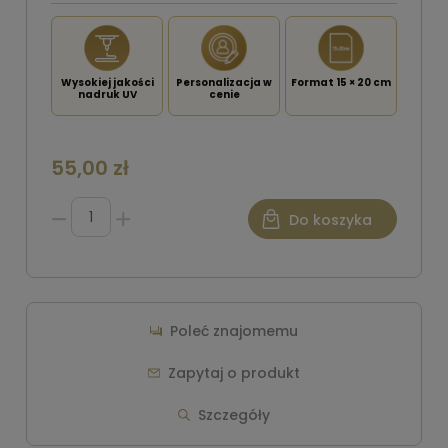
Wysokiej jakości
Personalizacja w
Format 15 × 20 cm
nadruk UV
cenie
55,00 zł
Do koszyka
Poleć znajomemu
Zapytaj o produkt
Szczegóły