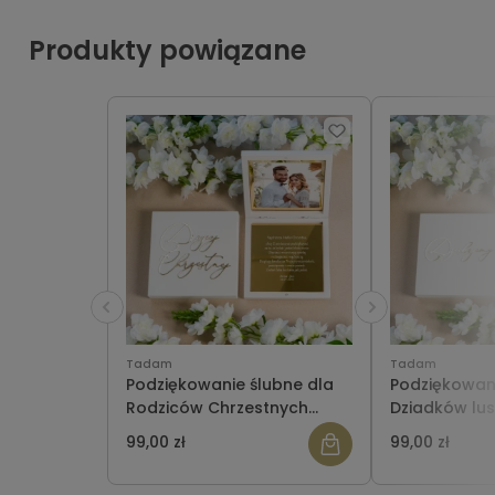
Produkty powiązane
Tadam
Tadam
Podziękowanie ślubne dla
Podziękowani
Rodziców Chrzestnych
Dziadków lus
lustrzane w pudełeczku ze
pudełeczku z
99,00 zł
99,00 zł
zdjęciem