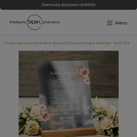
Darmowa dostawa od 500zł
krylowe zaproszenie ślubne dla rodziców lustrzane srebrne- wzór 154