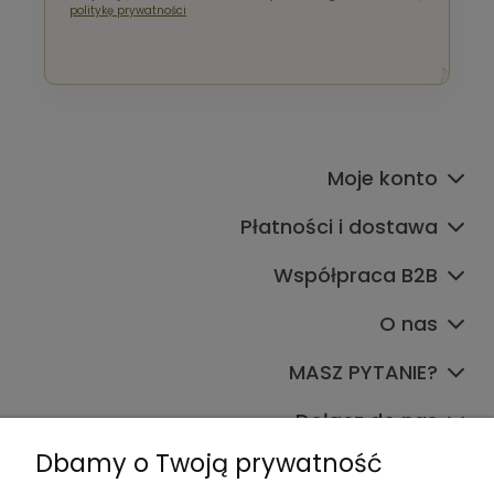
politykę prywatności
Moje konto
Płatności i dostawa
Współpraca B2B
O nas
MASZ PYTANIE?
Dołącz do nas
Dbamy o Twoją prywatność