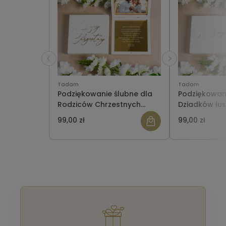
Tadam
Tadam
Podziękowanie ślubne dla
Podziękowani
Rodziców Chrzestnych
Dziadków lus
lustrzane w pudełeczku ze
pudełeczku z
99,00 zł
99,00 zł
zdjęciem