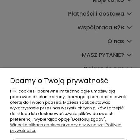
Płatności i dostawa
Współpraca B2B
O nas
MASZ PYTANIE?
Dołącz do nas
Dbamy o Twoją prywatność
Pliki cookies i pokrewne im technologie umożliwiają
poprawne działanie strony i pomagają nam dostosować
ofertę do Twoich potrzeb. Możesz zaakceptować
wykorzystanie przez nas wszystkich tych plików i przejść
do sklepu lub dostosować użycie plików do swoich
+48 570 367 989
preferencji, wybierając opcję "Dostosuj zgody".
Więcej o plikach cookies przeczytasz w naszej Polityce
biuro.tadam@gmail.com
prywatności.