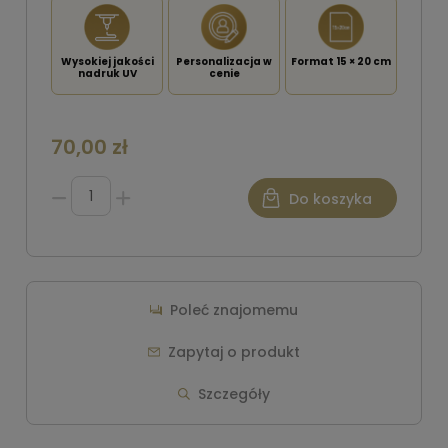
Wysokiej jakości
Personalizacja w
Format 15 × 20 cm
nadruk UV
cenie
70,00 zł
Do koszyka
Poleć znajomemu
Zapytaj o produkt
Szczegóły