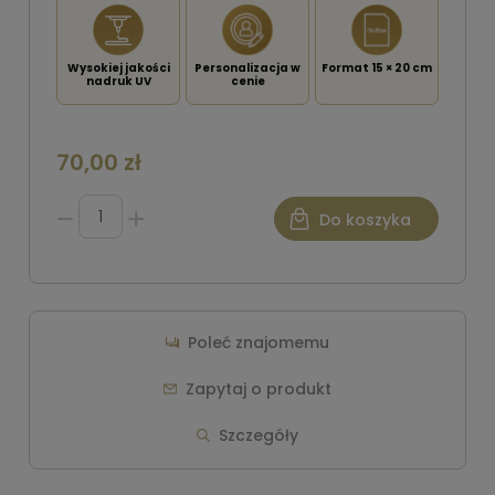
Wysokiej jakości
Personalizacja w
Format 15 × 20 cm
nadruk UV
cenie
70,00 zł
Do koszyka
Poleć znajomemu
Zapytaj o produkt
Szczegóły