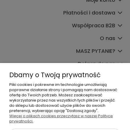
Płatności i dostawa
Współpraca B2B
O nas
MASZ PYTANIE?
Dołącz do nas
Dbamy o Twoją prywatność
Pliki cookies i pokrewne im technologie umożliwiają
poprawne działanie strony i pomagają nam dostosować
ofertę do Twoich potrzeb. Możesz zaakceptować
wykorzystanie przez nas wszystkich tych plików i przejść
do sklepu lub dostosować użycie plików do swoich
+48 570 367 989
preferencji, wybierając opcję "Dostosuj zgody".
Więcej o plikach cookies przeczytasz w naszej Polityce
biuro.tadam@gmail.com
prywatności.