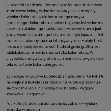
Buteleczki są szklane- świetnej jakości. Nadruk ma żywe
intensywne kolory, widoczne są wszystkie szczegóły.
Wybierz kolor tekstu dla konkretnego motywu
graficznego- kolor tekstu dobierz tak, żeby był widoczny
po wlaniu ulubionego trunku. Jeżeli wlewany trunek jest
jasny, wybranie czarnego tekstu może być lepsze. Jeżeli
trunek jest ciemny lub ma intensywny kolor- biały tekst
może się lepiej prezentować. Nadruki gdzie grafika jest
wielokolorowa zmienić można tylko kolor tekstu. W
przypadku motywów graficznych jednokolorowych, kolor
tekstu to także kolor całej grafiki.
Sprzedajemy gotowe buteleczki z nadrukiem-
to NIE SĄ
naklejki na buteleczki
. Nadruk na butelce prezentuje
się znacznie lepiej niż naklejka na butelkę- wygląda
szykownie i elegancko.
*do każdej buteleczki dodawane są zakrętki- wybierz
zakrętkę w opcjach.