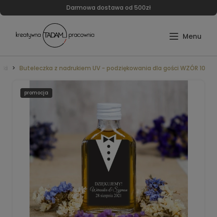
Darmowa dostawa od 500zł
zki
Buteleczka z nadrukiem UV - podziękowania dla gości WZÓR 10
promocja