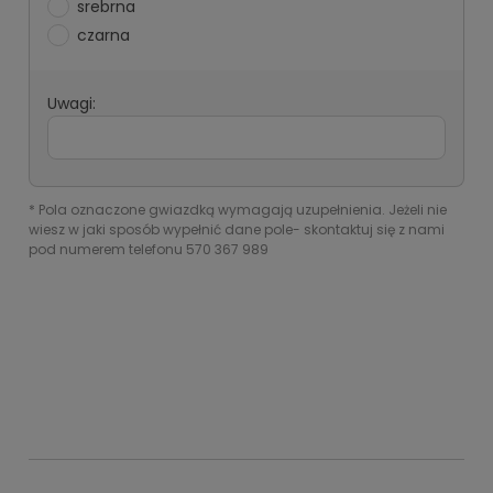
srebrna
czarna
Uwagi:
*
Pola oznaczone gwiazdką wymagają uzupełnienia. Jeżeli nie
wiesz w jaki sposób wypełnić dane pole- skontaktuj się z nami
pod numerem telefonu 570 367 989