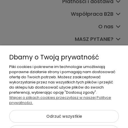
Płatności i dostawa
Współpraca B2B
O nas
MASZ PYTANIE?
Dołącz do nas
Dbamy o Twoją prywatność
Pliki cookies i pokrewne im technologie umożliwiają
poprawne działanie strony i pomagają nam dostosować
ofertę do Twoich potrzeb. Możesz zaakceptować
wykorzystanie przez nas wszystkich tych plików i przejść
do sklepu lub dostosować użycie plików do swoich
preferencji, wybierając opcję "Dostosuj zgody".
+48 570 367 989
Więcej o plikach cookies przeczytasz w naszej Polityce
prywatności.
biuro.tadam@gmail.com
Odrzuć wszystkie