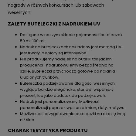
nagrody w różnych konkursach lub zabawach
weselnych.
ZALETY BUTELECZKI Z NADRUKIEM UV
Dostępne w naszym sklepie pojemności buteleczek:
50 ml, 100 ml.
Nadruk na buteleczkach nakładany jest metodą UV-
jest trwały, a kolory są intensywne.
Nie produkujemy naklejek na butelki tak jak inni
producenci- nadrukowujemy bezpośrednio na
szkle. Buteleczki przychodzą gotowe do nalania
ulubionych trunków.
Buteleczka podziękowanie dla gości weselnych,
wygląda bardzo elegancko, stanowi wspaniały
prezent, lub jako dodatek do podziękowań.
Nadruk jest personalizowany. Możliwość
personalizacji poprzez wpisanie imion, daty, motywu.
Możliwe jest przygotowanie buteleczki na okazję inną
niż ślub
CHARAKTERYSTYKA PRODUKTU