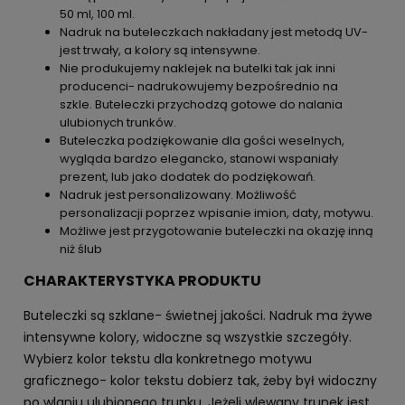
50 ml, 100 ml.
Nadruk na buteleczkach nakładany jest metodą UV-
jest trwały, a kolory są intensywne.
Nie produkujemy naklejek na butelki tak jak inni
producenci- nadrukowujemy bezpośrednio na
szkle. Buteleczki przychodzą gotowe do nalania
ulubionych trunków.
Buteleczka podziękowanie dla gości weselnych,
wygląda bardzo elegancko, stanowi wspaniały
prezent, lub jako dodatek do podziękowań.
Nadruk jest personalizowany. Możliwość
personalizacji poprzez wpisanie imion, daty, motywu.
Możliwe jest przygotowanie buteleczki na okazję inną
niż ślub
CHARAKTERYSTYKA PRODUKTU
Buteleczki są szklane- świetnej jakości. Nadruk ma żywe
intensywne kolory, widoczne są wszystkie szczegóły.
Wybierz kolor tekstu dla konkretnego motywu
graficznego- kolor tekstu dobierz tak, żeby był widoczny
po wlaniu ulubionego trunku. Jeżeli wlewany trunek jest