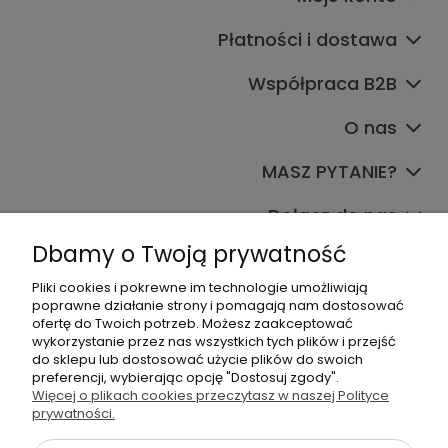
Płatności i dostawa
Współpraca B2B
O nas
MASZ PYTANIE?
Dołącz do nas
Dbamy o Twoją prywatność
Pliki cookies i pokrewne im technologie umożliwiają
poprawne działanie strony i pomagają nam dostosować
ofertę do Twoich potrzeb. Możesz zaakceptować
wykorzystanie przez nas wszystkich tych plików i przejść
do sklepu lub dostosować użycie plików do swoich
+48 570 367 989
preferencji, wybierając opcję "Dostosuj zgody".
Więcej o plikach cookies przeczytasz w naszej Polityce
biuro.tadam@gmail.com
prywatności.