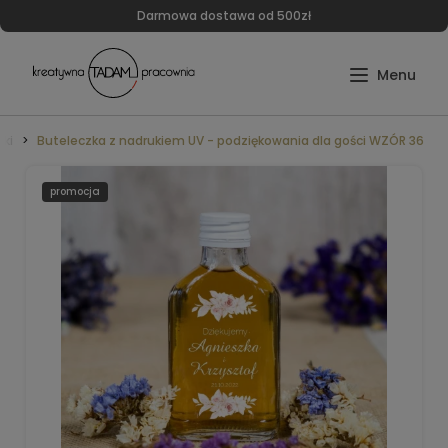
Darmowa dostawa od 500zł
zki
Buteleczka z nadrukiem UV - podziękowania dla gości WZÓR 36
promocja