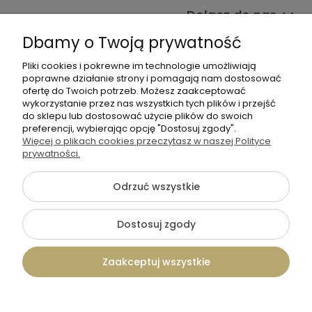
Dołącz do nas
Dbamy o Twoją prywatność
Pliki cookies i pokrewne im technologie umożliwiają
poprawne działanie strony i pomagają nam dostosować
ofertę do Twoich potrzeb. Możesz zaakceptować
wykorzystanie przez nas wszystkich tych plików i przejść
do sklepu lub dostosować użycie plików do swoich
+48 570 367 989
preferencji, wybierając opcję "Dostosuj zgody".
Więcej o plikach cookies przeczytasz w naszej Polityce
biuro.tadam@gmail.com
prywatności.
Odrzuć wszystkie
©2026 Wszelkie Prawa Zastrzeżone | TADAM Pracownia
Kreatywna
Dostosuj zgody
Szablon Flex by
Ecommercy
Zaakceptuj wszystkie
Pokaż pełną wersję strony