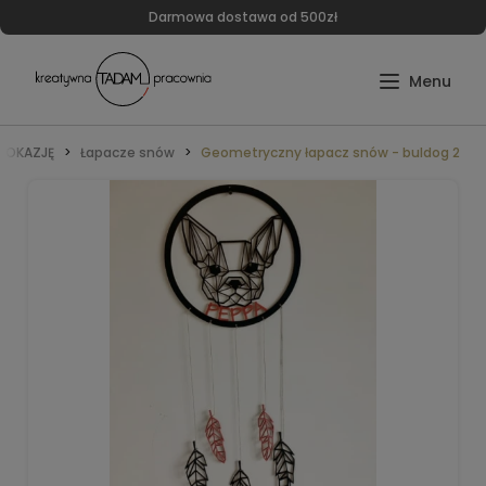
Darmowa dostawa od 500zł
Ą OKAZJĘ
Łapacze snów
Geometryczny łapacz snów - buldog 2