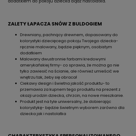
dodatkiem do pokoju dziecka bądź nastolatka.
ZALETY ŁAPACZA SNÓW Z BULDOGIEM
Drewniany, pachnący drewnem, dopasowany do
kolorystyki dziecięcego pokoju Twojego dziecka-
ręcznie malowany, będzie pięknym, osobistym
dodatkiem
Malowany dwustronnie farbami kredowymi
amerykańskiej firmy- co sprawia, że można go nie
tylko zawiesić na ścianie, ale również umieścić we
wnętrzu tak, żeby się obracał
Ciekawy design i świetna jakość produktu- to
przemawia za kupnem tego produktu na prezent z
okazji urodzin dziecka, chrzcin, na nowe mieszkanie.
Produkt jest na tyle uniwersalny, że dobierając
kolorystykę- będzie świetnym wyborem zarówno dla
dziecka jak i nastolatka
CHARAKTERYSTYKA SPERSONALIZOWANEGO