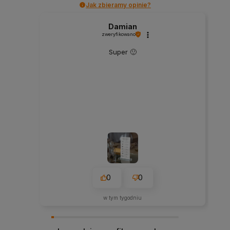
Jak zbieramy opinie?
Damian
zweryfikowano
Super 🙂
0
0
w tym tygodniu