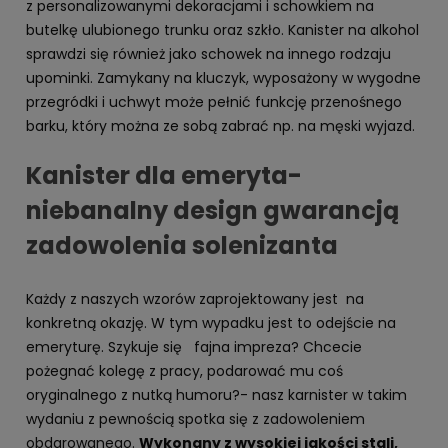
z personalizowanymi dekoracjami i schowkiem na
butelkę ulubionego trunku oraz szkło. Kanister na alkohol
sprawdzi się również jako schowek na innego rodzaju
upominki. Zamykany na kluczyk, wyposażony w wygodne
przegródki i uchwyt może pełnić funkcję przenośnego
barku, który można ze sobą zabrać np. na męski wyjazd.
Kanister dla emeryta-
niebanalny design gwarancją
zadowolenia solenizanta
Każdy z naszych wzorów zaprojektowany jest na
konkretną okazję. W tym wypadku jest to odejście na
emeryturę. Szykuje się fajna impreza? Chcecie
pożegnać kolegę z pracy, podarować mu coś
oryginalnego z nutką humoru?- nasz karnister w takim
wydaniu z pewnością spotka się z zadowoleniem
obdarowanego.
Wykonany z wysokiej jakości stali,