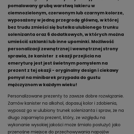
pomalowany grubą warstwą lakieru w
ciemnozielonym, czerwonym lub czarnym kolorze,
wyposażony w jedną przegrodę główną, w której
bez trudu zmieści się butelka ulubionego trunku
solenizanta oraz 6 dodatkowych, w których można
umieścić szklanki lub inne upominki. Możliwość
personalizacji zewnętrznej i wewnętrznej strony
sprawia, że kanister z okazji przejścia na
emeryturę jest jest świetnym pomysłem na
prezent z tej okazji - oryginalny design i ciekawy
pomysł na minibarek przypada do gustu
mężczyznom w każdym wieku!
Personalizowane prezenty to zawsze dobre rozwiązanie.
Zamów kanister na alkohol, dopasuj kolor i zdobienia,
wyposaż go w ulubiony trunek solenizanta i spraw, że na
długo zapamięta prezent, który, ze względu na
wykonanie wysokiej jakości może śmiało posłużyć jako
przenośne miejsce do przechowywania napojów