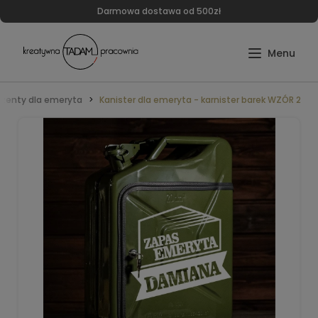
Darmowa dostawa od 500zł
ezenty dla emeryta
Kanister dla emeryta - karnister barek WZÓR 2