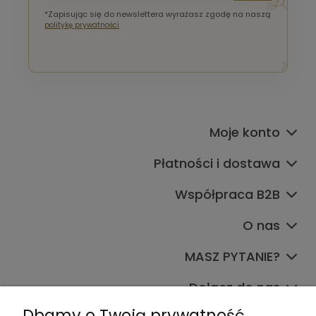
*Zapisując się do newslettera wyrażasz zgodę na naszą
politykę prywatności
Moje konto
Płatności i dostawa
Współpraca B2B
O nas
MASZ PYTANIE?
Dołącz do nas
Dbamy o Twoją prywatność