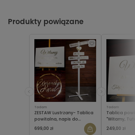
Produkty powiązane
Tadam
Tadam
ZESTAW Lustrzany- Tablica
Tablica powi
powitalna, napis do
"Witamy, Tut
powieszenia, drogowskaz
nasza historia
699,00 zł
249,00 zł
lustrzanymi l