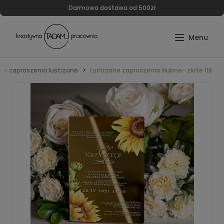
Darmowa dostawa od 500zł
ote zaproszenia lustrzane
Lustrzane zaproszenia ślubne- złote 118