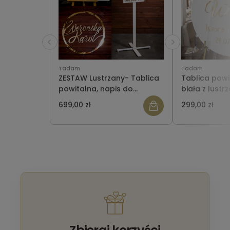
Tadam
Tadam
ZESTAW Lustrzany- Tablica
Tablica powi
powitalna, napis do
biała z lustr
powieszenia, drogowskaz
699,00 zł
299,00 zł