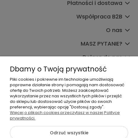
Płatności i dostawa
Współpraca B2B
O nas
MASZ PYTANIE?
Dołącz do nas
Dbamy o Twoją prywatność
Pliki cookies i pokrewne im technologie umożliwiają
poprawne działanie strony i pomagają nam dostosować
ofertę do Twoich potrzeb. Możesz zaakceptować
wykorzystanie przez nas wszystkich tych plików i przejść
do sklepu lub dostosować użycie plików do swoich
+48 570 367 989
preferencji, wybierając opcję "Dostosuj zgody".
Więcej o plikach cookies przeczytasz w naszej Polityce
biuro.tadam@gmail.com
prywatności.
Odrzuć wszystkie