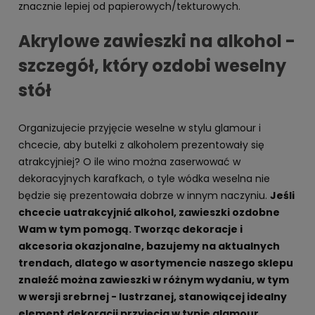
znacznie lepiej od papierowych/tekturowych.
Akrylowe zawieszki na alkohol -
szczegół, który ozdobi weselny
stół
Organizujecie przyjęcie weselne w stylu glamour i
chcecie, aby butelki z alkoholem prezentowały się
atrakcyjniej? O ile wino można zaserwować w
dekoracyjnych karafkach, o tyle wódka weselna nie
będzie się prezentowała dobrze w innym naczyniu.
Jeśli
chcecie uatrakcyjnić alkohol, zawieszki ozdobne
Wam w tym pomogą. Tworząc dekoracje i
akcesoria okazjonalne, bazujemy na aktualnych
trendach, dlatego w asortymencie naszego sklepu
znaleźć można zawieszki w różnym wydaniu, w tym
w wersji srebrnej - lustrzanej, stanowiącej idealny
element dekoracji przyjęcia w typie glamour.