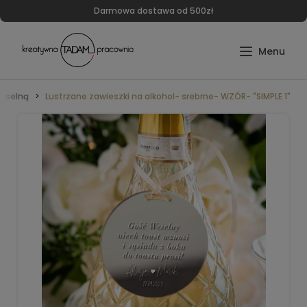
Darmowa dostawa od 500zł
weselną
Lustrzane zawieszki na alkohol- srebrne- WZÓR- "SIMPLE 1"