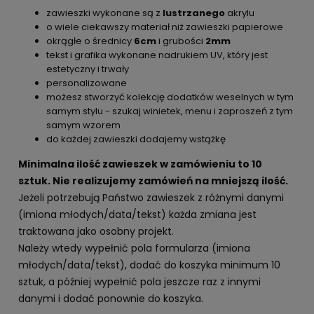
zawieszki wykonane są z
lustrzanego
akrylu
o wiele ciekawszy materiał niż zawieszki papierowe
okrągłe o średnicy
6cm
i grubości
2mm
tekst i grafika wykonane nadrukiem UV, który jest
estetyczny i trwały
personalizowane
możesz stworzyć kolekcję dodatków weselnych w tym
samym stylu - szukaj winietek, menu i zaproszeń z tym
samym wzorem
do każdej zawieszki dodajemy wstążkę
Minimalna ilość zawieszek w zamówieniu to 10
sztuk. Nie realizujemy zamówień na mniejszą ilość.
Jeżeli potrzebują Państwo zawieszek z różnymi danymi
(imiona młodych/data/tekst) każda zmiana jest
traktowana jako osobny projekt.
Należy wtedy wypełnić pola formularza (imiona
młodych/data/tekst), dodać do koszyka minimum 10
sztuk, a później wypełnić pola jeszcze raz z innymi
danymi i dodać ponownie do koszyka.