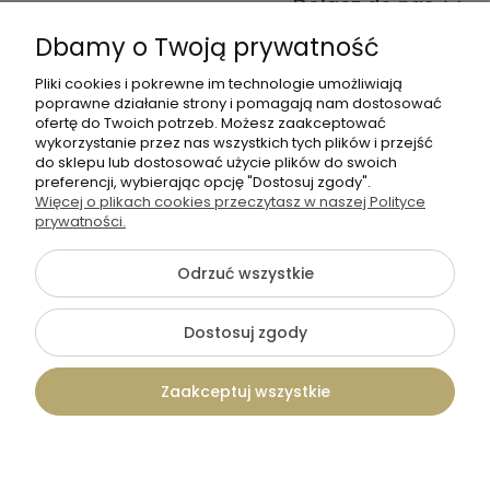
Dołącz do nas
Dbamy o Twoją prywatność
Pliki cookies i pokrewne im technologie umożliwiają
poprawne działanie strony i pomagają nam dostosować
ofertę do Twoich potrzeb. Możesz zaakceptować
wykorzystanie przez nas wszystkich tych plików i przejść
do sklepu lub dostosować użycie plików do swoich
+48 570 367 989
preferencji, wybierając opcję "Dostosuj zgody".
Więcej o plikach cookies przeczytasz w naszej Polityce
biuro.tadam@gmail.com
prywatności.
Odrzuć wszystkie
©2026 Wszelkie Prawa Zastrzeżone | TADAM Pracownia
Kreatywna
Dostosuj zgody
Szablon Flex by
Ecommercy
Zaakceptuj wszystkie
Pokaż pełną wersję strony