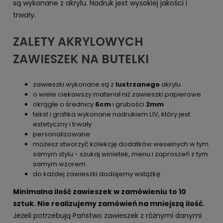
są wykonane z akrylu. Nadruk jest wysokiej jakości i
trwały.
ZALETY AKRYLOWYCH
ZAWIESZEK NA BUTELKI
zawieszki wykonane są z
lustrzanego
akrylu
o wiele ciekawszy materiał niż zawieszki papierowe
okrągłe o średnicy
6cm
i grubości
2mm
tekst i grafika wykonane nadrukiem UV, który jest
estetyczny i trwały
personalizowane
możesz stworzyć kolekcję dodatków weselnych w tym
samym stylu - szukaj winietek, menu i zaproszeń z tym
samym wzorem
do każdej zawieszki dodajemy wstążkę
Minimalna ilość zawieszek w zamówieniu to 10
sztuk. Nie realizujemy zamówień na mniejszą ilość.
Jeżeli potrzebują Państwo zawieszek z różnymi danymi