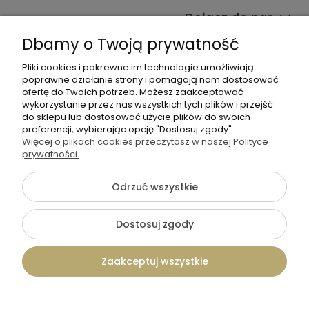
Dołącz do nas
Dbamy o Twoją prywatność
Pliki cookies i pokrewne im technologie umożliwiają
poprawne działanie strony i pomagają nam dostosować
ofertę do Twoich potrzeb. Możesz zaakceptować
wykorzystanie przez nas wszystkich tych plików i przejść
do sklepu lub dostosować użycie plików do swoich
+48 570 367 989
preferencji, wybierając opcję "Dostosuj zgody".
Więcej o plikach cookies przeczytasz w naszej Polityce
biuro.tadam@gmail.com
prywatności.
Odrzuć wszystkie
©2026 Wszelkie Prawa Zastrzeżone | TADAM Pracownia
Kreatywna
Dostosuj zgody
Szablon Flex by
Ecommercy
Zaakceptuj wszystkie