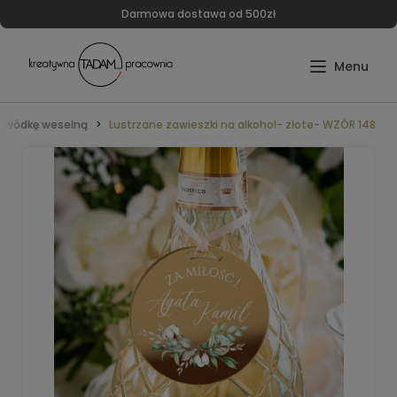
Darmowa dostawa od 500zł
a wódkę weselną
Lustrzane zawieszki na alkohol- złote- WZÓR 148