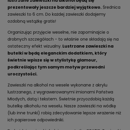
lustrzane zawieszki na alkohol będą się
prezentowały jeszcze bardziej wyjątkowo.
Średnica
zawieszki to 6 cm. Do każdej zawieszki dodajemy
ozdobną wstążkę gratis!
Organizując przyjęcie weselne, nie zapominajcie o
drobnych szczegółach - to właśnie one składają się na
ostateczny efekt wizualny.
Lustrzane zawieszki na
butelki w będą eleganckim dodatkiem, który
świetnie wpisze się w stylistykę glamour,
podkreślając tym samym motyw przewodni
uroczystości.
Zawieszki na alkohol na wesele wykonane z akrylu
lustrzanego, z wygrawerowanymi imionami Państwa
Młodych, datą i tekstem. Świetnie przyozdobią każdą
butelkę alkoholu na weselu. Nasze zawieszki na wódkę
(lub inne trunki) robią zdecydowanie lepsze wrażenie niż
ich papierowe odpowiedniki.