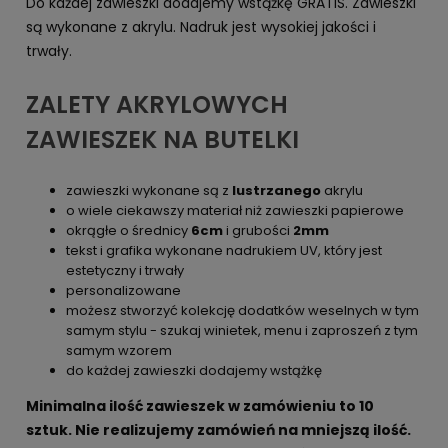
Do każdej zawieszki dodajemy wstążkę GRATIS. Zawieszki
są wykonane z akrylu. Nadruk jest wysokiej jakości i
trwały.
ZALETY AKRYLOWYCH
ZAWIESZEK NA BUTELKI
zawieszki wykonane są z
lustrzanego
akrylu
o wiele ciekawszy materiał niż zawieszki papierowe
okrągłe o średnicy
6cm
i grubości
2mm
tekst i grafika wykonane nadrukiem UV, który jest
estetyczny i trwały
personalizowane
możesz stworzyć kolekcję dodatków weselnych w tym
samym stylu - szukaj winietek, menu i zaproszeń z tym
samym wzorem
do każdej zawieszki dodajemy wstążkę
Minimalna ilość zawieszek w zamówieniu to 10
sztuk. Nie realizujemy zamówień na mniejszą ilość.