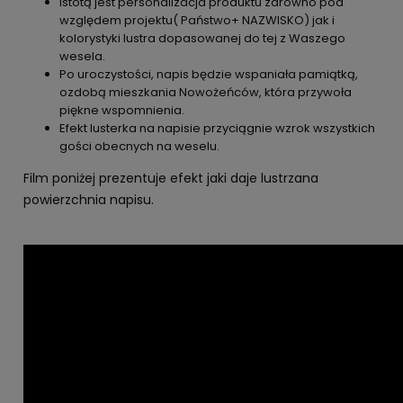
Istotą jest personalizacja produktu zarówno pod
względem projektu( Państwo+ NAZWISKO) jak i
kolorystyki lustra dopasowanej do tej z Waszego
wesela.
Po uroczystości, napis będzie wspaniała pamiątką,
ozdobą mieszkania Nowożeńców, która przywoła
piękne wspomnienia.
Efekt lusterka na napisie przyciągnie wzrok wszystkich
gości obecnych na weselu.
Film poniżej prezentuje efekt jaki daje lustrzana
powierzchnia napisu.