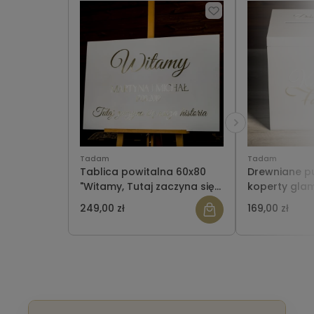
Tadam
Tadam
Tablica powitalna 60x80
Drewniane p
"Witamy, Tutaj zaczyna się
koperty gla
nasza historia" z
lustrzanymi
249,00 zł
169,00 zł
lustrzanymi literami
WZÓR SAME I