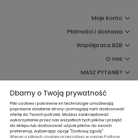
Moje konto
Płatności i dostawa
Współpraca B2B
O nas
MASZ PYTANIE?
Dołącz do nas
Dbamy o Twoją prywatność
Pliki cookies i pokrewne im technologie umożliwiają
poprawne działanie strony i pomagają nam dostosować
ofertę do Twoich potrzeb. Możesz zaakceptować
wykorzystanie przez nas wszystkich tych plików i przejść
do sklepu lub dostosować użycie plików do swoich
preferencji, wybierając opcję "Dostosuj zgody".
+48 570 367 989
Więcej o plikach cookies przeczytasz w naszej Polityce