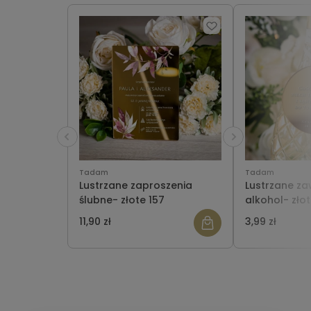
Tadam
Tadam
Lustrzane zaproszenia
Lustrzane za
ślubne- złote 157
alkohol- zło
"SIMPLE 2"
11,90 zł
3,99 zł