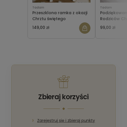
Tadam
Tadam
Przeszklona ramka z okazji
Podziękowan
Chrztu świętego
Rodziców Ch
okazji Chrzt
149,00 zł
99,00 zł
pudełeczko z
Zbieraj korzyści
Zarejestruj się i zbieraj punkty