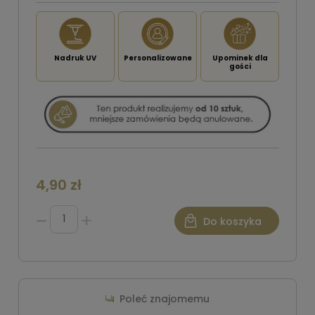
Nadruk UV
Personalizowane
Upominek dla
gości
4,90 zł
Do koszyka
Poleć znajomemu