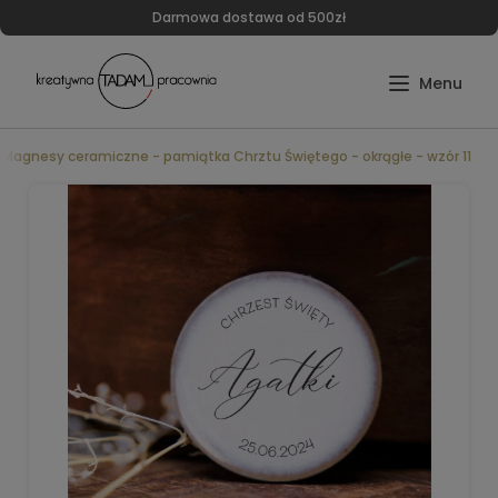
Darmowa dostawa od 500zł
Magnesy ceramiczne - pamiątka Chrztu Świętego - okrągłe - wzór 11