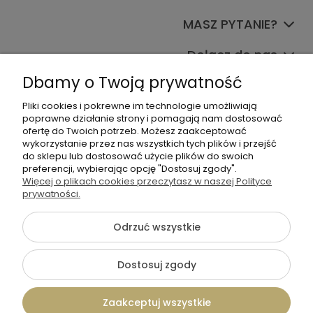
MASZ PYTANIE?
Dołącz do nas
Dbamy o Twoją prywatność
Pliki cookies i pokrewne im technologie umożliwiają
poprawne działanie strony i pomagają nam dostosować
ofertę do Twoich potrzeb. Możesz zaakceptować
wykorzystanie przez nas wszystkich tych plików i przejść
do sklepu lub dostosować użycie plików do swoich
+48 570 367 989
preferencji, wybierając opcję "Dostosuj zgody".
Więcej o plikach cookies przeczytasz w naszej Polityce
biuro.tadam@gmail.com
prywatności.
Odrzuć wszystkie
©2026 Wszelkie Prawa Zastrzeżone | TADAM Pracownia
Kreatywna
Dostosuj zgody
Szablon Flex by
Ecommercy
Zaakceptuj wszystkie