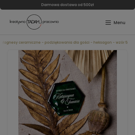
Darmowa dostawa od 500zł
Magnesy ceramiczne - podziękowania dla gości - heksagon - wzór 5