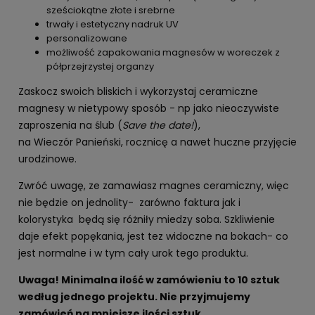
sześciokątne złote i srebrne
trwały i estetyczny nadruk UV
personalizowane
możliwość zapakowania magnesów w woreczek z
półprzejrzystej organzy
Zaskocz swoich bliskich i wykorzystaj ceramiczne
magnesy w nietypowy sposób - np jako nieoczywiste
zaproszenia na ślub (
Save the date!
),
na Wieczór Panieński, rocznicę a nawet huczne przyjęcie
urodzinowe.
Zwróć uwagę, ze zamawiasz magnes ceramiczny, więc
nie będzie on jednolity- zarówno faktura jak i
kolorystyka będą się różniły miedzy soba. Szkliwienie
daje efekt popękania, jest tez widoczne na bokach- co
jest normalne i w tym cały urok tego produktu.
Uwaga! Minimalna ilość w zamówieniu to 10 sztuk
według jednego projektu. Nie przyjmujemy
zamówień na mniejsze ilości sztuk.