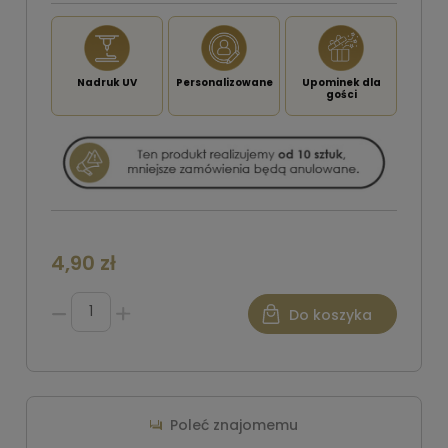
Nadruk UV
Personalizowane
Upominek dla
gości
4,90 zł
Do koszyka
Poleć znajomemu