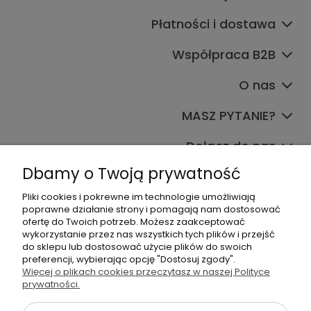
Płatności i dostawa
Współpraca B2B
O nas
MASZ PYTANIE?
Dołącz do nas
Dbamy o Twoją prywatność
Pliki cookies i pokrewne im technologie umożliwiają
poprawne działanie strony i pomagają nam dostosować
ofertę do Twoich potrzeb. Możesz zaakceptować
wykorzystanie przez nas wszystkich tych plików i przejść
do sklepu lub dostosować użycie plików do swoich
+48 570 367 989
preferencji, wybierając opcję "Dostosuj zgody".
Więcej o plikach cookies przeczytasz w naszej Polityce
biuro.tadam@gmail.com
prywatności.