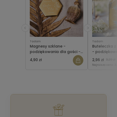
Tadam
Tadam
Magnesy szklane -
Buteleczka z
podziękowania dla gości -
- podziękowa
heksagon - wzór 2
WZÓR 58
4,90 zł
2,96 zł
3,29 zł
Najniższa cena:
3,