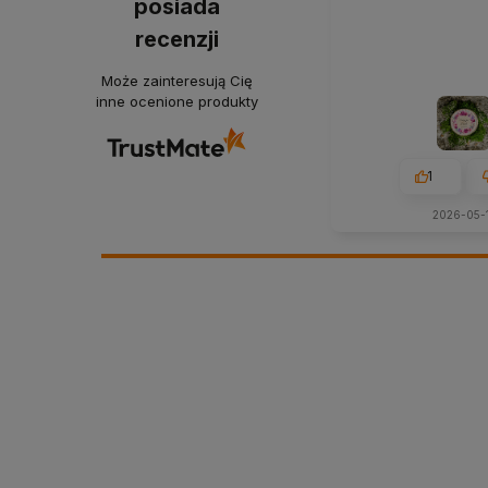
posiada
recenzji
Może zainteresują Cię
inne ocenione produkty
1
2026-05-