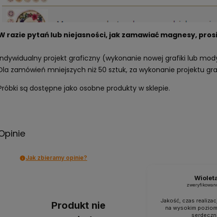
W razie pytań lub niejasności, jak zamawiać magnesy, pros
Indywidualny projekt graficzny (wykonanie nowej grafiki lub mody
Dla zamówień mniejszych niż 50 sztuk, za wykonanie projektu g
Próbki są dostępne jako osobne produkty w sklepie.
Opinie
Jak zbieramy opinie?
Wiolet
zweryfikowan
Jakość, czas realizac
Produkt nie
na wysokim poziom
serdeczn