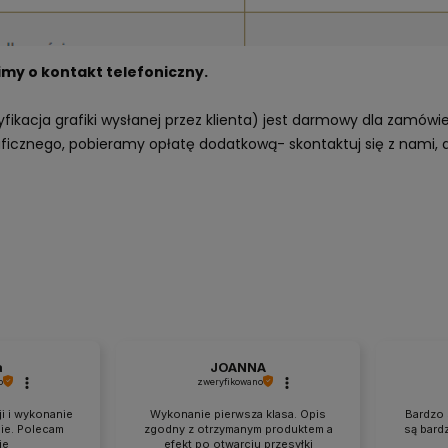
imy o kontakt telefoniczny.
fikacja grafiki wysłanej przez klienta) jest darmowy dla zamówi
raficznego, pobieramy opłatę dodatkową- skontaktuj się z nami,
a
JOANNA
o
zweryfikowano
ji i wykonanie
Wykonanie pierwsza klasa. Opis
Bardzo 
ie. Polecam
zgodny z otrzymanym produktem a
są bard
ie
efekt po otwarciu przesyłki