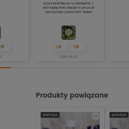
przeszedł Nasze oczekiwania :)
jeśli będę mieć okazje to jeszcze
skorzystam z pracowni Tadam
0
0
0
17
2026-06-23
Produkty powiązane
promocja
promocja