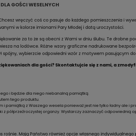
 DLA GOŚCI WESELNYCH
 Chcesz wręczyć coś co pasuje do każdego pomieszczenia i wy
nymi w kolorze imionami Pary Młodej i datą uroczystości.
owanie za to że są obecni z Wami w dniu ślubu. Te drobne pod
i i wiesza na lodówce. Różne wzory graficzne nadrukowane bezp
był spójny, wybierzcie odpowiedni wzór z motywem pasującym do 
ziękowaniach dla gości? Skontaktujcie się z nami, a zmod
go i będzie dla niego niebanalną pamiątką.
utem tego produktu.
 pamiątką z Waszego wesela ponieważ jest nie tylko ładny ale i pr
 półprzeźroczystej organzy. Wystarczy zaznaczyć odpowiednią opc
zas rośnie. Mają Państwo również opcje własnego indywidualnego 