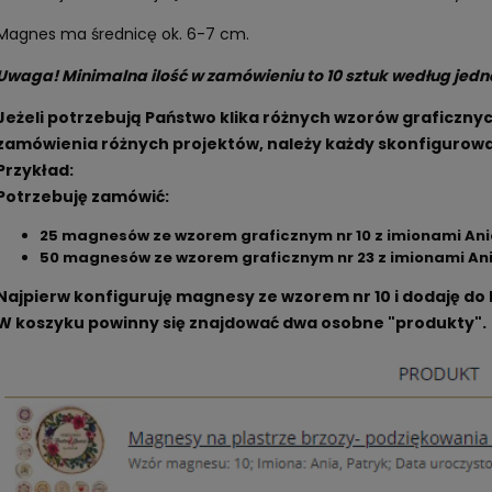
Magnes ma średnicę ok. 6-7 cm.
Uwaga! Minimalna ilość w zamówieniu to 10 sztuk według jedn
Jeżeli potrzebują Państwo klika różnych wzorów graficzny
zamówienia różnych projektów, należy każdy skonfigurowa
Przykład:
Potrzebuję zamówić:
25 magnesów ze wzorem graficznym nr 10 z imionami Ania
50 magnesów ze wzorem graficznym nr 23 z imionami Ania
Najpierw konfiguruję magnesy ze wzorem nr 10 i dodaję do 
W koszyku powinny się znajdować dwa osobne "produkty".