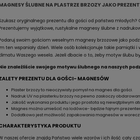
MAGNESY ŚLUBNE NA PLASTRZE BRZOZY JAKO PREZENT
Szukasz oryginalnego prezentu dla gości od państwa młodych?
Prezentujemy wyjątkowe, rustykalne magnesy ślubne z nadrukowa
Podaruj swoim gościom weselnym magnesy brzozowe jako podzięk
im ten wspaniały dzień. Wiele osób kolekcjonuje takie pamiątk
klimatu Waszego wesela. Jeżeli dbacie o to, żeby motyw ślubu 
Nie znaleźliście swojego motywu ślubnego na naszych pod
ZALETY PREZENTU DLA GOŚCI- MAGNESÓW
Plaster brzozy to nieoczywisty pomysł na magnes dla gości.
Nadruk UV na plasterku brzozy na pewno zaskoczy obdarowane
Jakość wykonania produktu i jego prostota są niewątpliwym at
Magnes można umieścić na lodówce- będzie fajnym prezentem i
Dodatkowo jest możliwość zapakowania magnesów w woreczki z
CHARAKTERYSTYKA PRODUKTU
W naszej ofercie znajdą Państwo wiele wzorów i ich ilość cały c