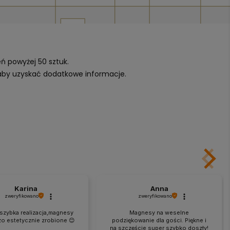
eń powyżej 50 sztuk.
 aby uzyskać dodatkowe informacje.
Karina
Anna
zweryfikowano
zweryfikowano
szybka realizacja,magnesy
Magnesy na weselne
zo estetycznie zrobione 😊
podziękowanie dla gości. Piękne i
na szczęście super szybko doszły!