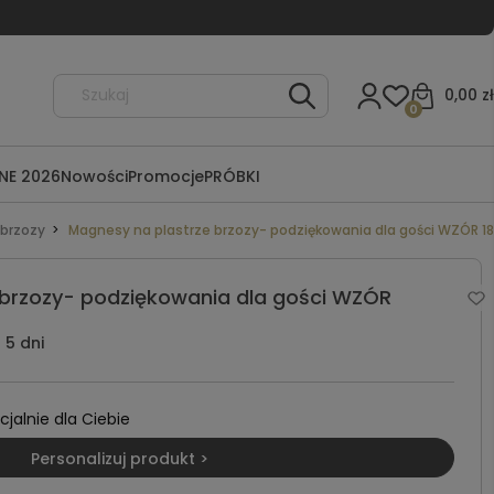
0,00 zł
0
NE 2026
Nowości
Promocje
PRÓBKI
 brzozy
Magnesy na plastrze brzozy- podziękowania dla gości WZÓR 18
 brzozy- podziękowania dla gości WZÓR
5 dni
alnie dla Ciebie
Personalizuj produkt >