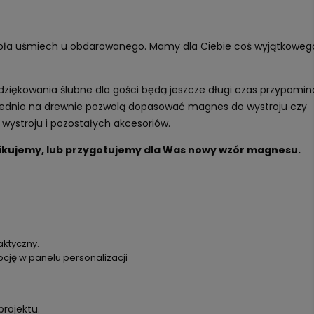
woła uśmiech u obdarowanego. Mamy dla Ciebie coś wyjątkoweg
ziękowania ślubne dla gości będą jeszcze długi czas przypomi
ośrednio na drewnie pozwolą dopasować magnes do wystroju czy
wystroju i pozostałych akcesoriów.
yfikujemy, lub przygotujemy dla Was nowy wzór magnesu.
aktyczny.
ję w panelu personalizacji
projektu.