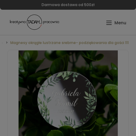
Darmowa dostawa od 500zł
we
Magnesy okrągłe lustrzane srebrne- podziękowania dla gości 111