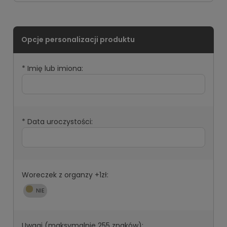
*
Imię lub imiona:
*
Data uroczystości:
Woreczek z organzy +1zł:
Uwagi (maksymalnie 255 znaków):