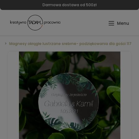
Darmowa dostawa od 500zł
e
Magnesy okrągłe lustrzane srebrne- podziękowania dla gości 117