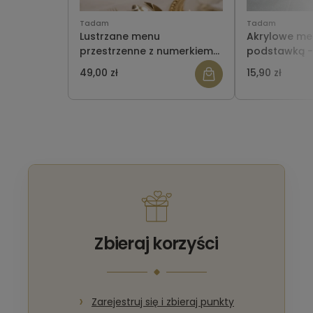
Tadam
Tadam
Lustrzane menu
Akrylowe me
przestrzenne z numerkiem
podstawką - 
na stół - 2w1
wersja 6
49,00 zł
15,90 zł
Zbieraj korzyści
Zarejestruj się i zbieraj punkty