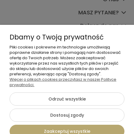
MASZ PYTANIE?
Dołącz do nas
Dbamy o Twoją prywatność
Pliki cookies i pokrewne im technologie umożliwiają
poprawne działanie strony i pomagają nam dostosować
ofertę do Twoich potrzeb. Możesz zaakceptować
wykorzystanie przez nas wszystkich tych plików i przejść
do sklepu lub dostosować użycie plików do swoich
+48 570 367 989
preferencji, wybierając opcję "Dostosuj zgody".
Więcej o plikach cookies przeczytasz w naszej Polityce
biuro.tadam@gmail.com
prywatności.
Odrzuć wszystkie
©2026 Wszelkie Prawa Zastrzeżone | TADAM Pracownia
Kreatywna
Dostosuj zgody
Szablon Flex by
Ecommercy
Zaakceptuj wszystkie