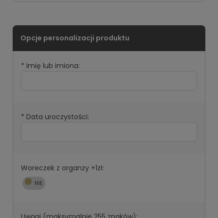
*
Imię lub imiona:
*
Data uroczystości:
Woreczek z organzy +1zł:
Uwagi (maksymalnie 255 znaków):