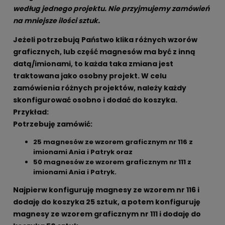
według jednego projektu. Nie przyjmujemy zamówień
na mniejsze ilości sztuk.
Jeżeli potrzebują Państwo klika różnych wzorów
graficznych, lub część magnesów ma być z inną
datą/imionami, to każda taka zmiana jest
traktowana jako osobny projekt. W celu
zamówienia różnych projektów, należy każdy
skonfigurować osobno i dodać do koszyka.
Przykład:
Potrzebuję zamówić:
25 magnesów ze wzorem graficznym nr 116 z
imionami Ania i Patryk oraz
50 magnesów ze wzorem graficznym nr 111 z
imionami Ania i Patryk.
Najpierw konfiguruję magnesy ze wzorem nr 116 i
dodaję do koszyka 25 sztuk, a potem konfiguruję
magnesy ze wzorem graficznym nr 111 i dodaję do