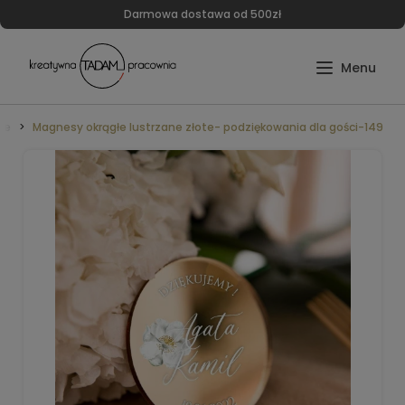
Darmowa dostawa od 500zł
we
Magnesy okrągłe lustrzane złote- podziękowania dla gości-149