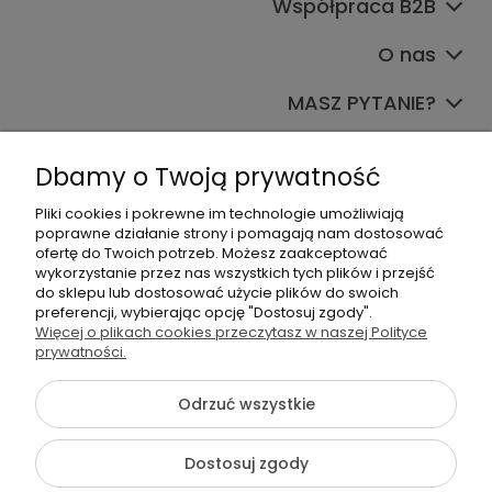
Współpraca B2B
O nas
MASZ PYTANIE?
Dołącz do nas
Dbamy o Twoją prywatność
Pliki cookies i pokrewne im technologie umożliwiają
poprawne działanie strony i pomagają nam dostosować
ofertę do Twoich potrzeb. Możesz zaakceptować
wykorzystanie przez nas wszystkich tych plików i przejść
do sklepu lub dostosować użycie plików do swoich
preferencji, wybierając opcję "Dostosuj zgody".
+48 570 367 989
Więcej o plikach cookies przeczytasz w naszej Polityce
biuro.tadam@gmail.com
prywatności.
Odrzuć wszystkie
©2026 Wszelkie Prawa Zastrzeżone | TADAM Pracownia
Dostosuj zgody
Kreatywna