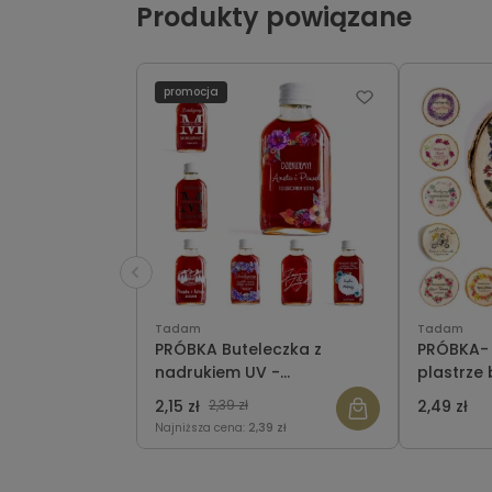
Produkty powiązane
promocja
Tadam
Tadam
PRÓBKA Buteleczka z
PRÓBKA-
nadrukiem UV -
plastrze 
podziękowania dla gości
2,15 zł
2,39 zł
2,49 zł
Najniższa cena:
2,39 zł