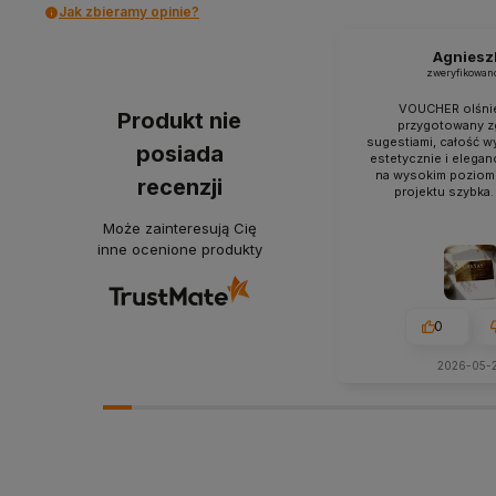
Jak zbieramy opinie?
Agniesz
zweryfikowan
VOUCHER olśnie
Produkt nie
przygotowany z
sugestiami, całość w
posiada
estetycznie i elega
na wysokim poziomie
recenzji
projektu szybka
Może zainteresują Cię
inne ocenione produkty
0
2026-05-