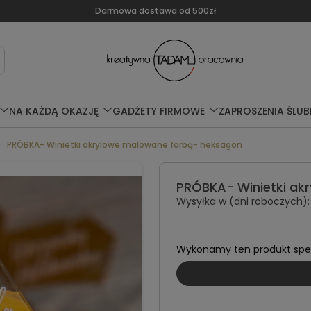
Darmowa dostawa od 500zł
NA KAŻDĄ OKAZJĘ
GADŻETY FIRMOWE
ZAPROSZENIA ŚLUB
PRÓBKA- Winietki akrylowe malowane farbą- heksagon
PRÓBKA- Winietki ak
Wysyłka w (dni roboczych):
Wykonamy ten produkt specj