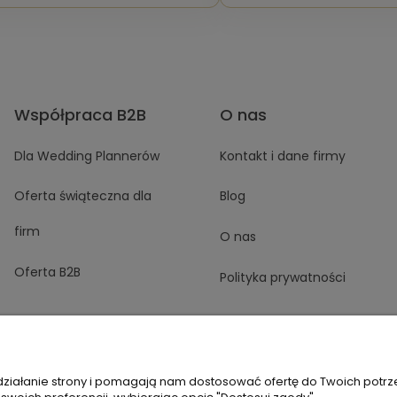
Współpraca B2B
O nas
Dla Wedding Plannerów
Kontakt i dane firmy
Oferta świąteczna dla
Blog
firm
O nas
Oferta B2B
Polityka prywatności
 działanie strony i pomagają nam dostosować ofertę do Twoich potr