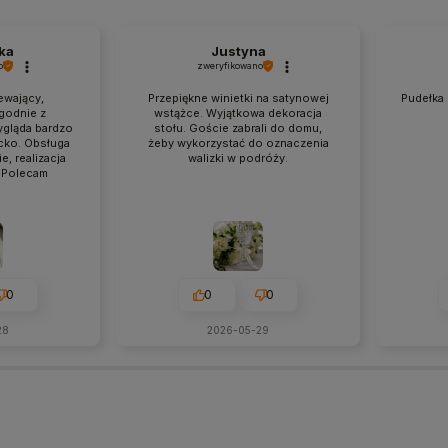
ka
Justyna
o
zweryfikowano
wający,
Przepiękne winietki na satynowej
Pudełka 
godnie z
wstążce. Wyjątkowa dekoracja
ygląda bardzo
stołu. Goście zabrali do domu,
ncko. Obsługa
żeby wykorzystać do oznaczenia
, realizacja
walizki w podróży.
. Polecam
0
0
0
28
2026-05-29