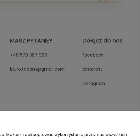
MASZ PYTANIE?
Dołącz do nas
+48 570 367 989
facebook
biuro.tadam@gmail.com
pinterest
instagram
zeb. Możesz zaakceptować wykorzystanie przez nas wszystkich