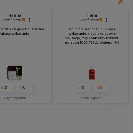
Hanna
Ilona
zweryfikowano
zweryfikowano
bardzo eleganckie, świetna
Polecam serdecznie - super
jakość wykonania.
wykonanie, mega expresowe
realizacja, miły konkretny kontakt-
polecam 100%🥰 I dziękujemy !!!😘
0
0
0
0
w tym tygodniu
w tym tygodniu