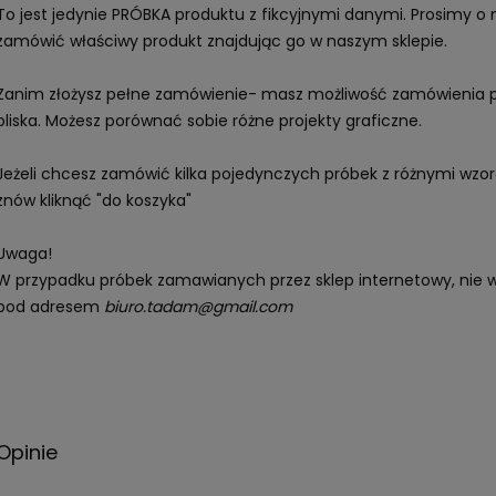
To jest jedynie PRÓBKA produktu z fikcyjnymi danymi. Prosimy 
zamówić właściwy produkt znajdując go w naszym sklepie.
Zanim złożysz pełne zamówienie- masz możliwość zamówienia pr
bliska. Możesz porównać sobie różne projekty graficzne.
Jeżeli chcesz zamówić kilka pojedynczych próbek z różnymi wzor
znów kliknąć "do koszyka"
Uwaga!
W przypadku próbek zamawianych przez sklep internetowy, nie wy
pod adresem
biuro.tadam@gmail.com
Opinie