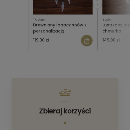
Tadam
Tadam
Drewniany łapacz snów z
Lustrzany ła
personalizacją
chmurka
119,00 zł
149,00 zł
Zbieraj korzyści