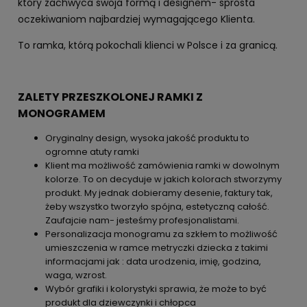
który zachwyca swoja formą i designem- sprosta
oczekiwaniom najbardziej wymagającego Klienta.
To ramka, którą pokochali klienci w Polsce i za granicą.
ZALETY PRZESZKOLONEJ RAMKI Z
MONOGRAMEM
Oryginalny design, wysoka jakość produktu to
ogromne atuty ramki
Klient ma możliwość zamówienia ramki w dowolnym
kolorze. To on decyduje w jakich kolorach stworzymy
produkt. My jednak dobieramy desenie, faktury tak,
żeby wszystko tworzyło spójna, estetyczną całość.
Zaufajcie nam- jesteśmy profesjonalistami.
Personalizacja monogramu za szkłem to możliwość
umieszczenia w ramce metryczki dziecka z takimi
informacjami jak : data urodzenia, imię, godzina,
waga, wzrost.
Wybór grafiki i kolorystyki sprawia, że może to być
produkt dla dziewczynki i chłopca