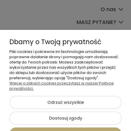
O nas
MASZ PYTANIE?
Dołącz do nas
Dbamy o Twoją prywatność
Pliki cookies i pokrewne im technologie umożliwiają
poprawne działanie strony i pomagają nam dostosować
ofertę do Twoich potrzeb. Możesz zaakceptować
wykorzystanie przez nas wszystkich tych plików i przejść
do sklepu lub dostosować użycie plików do swoich
preferencji, wybierając opcję "Dostosuj zgody".
+48 570 367 989
Więcej o plikach cookies przeczytasz w naszej Polityce
biuro.tadam@gmail.com
prywatności.
Odrzuć wszystkie
©2026 Wszelkie Prawa Zastrzeżone | TADAM Pracownia
Dostosuj zgody
Kreatywna