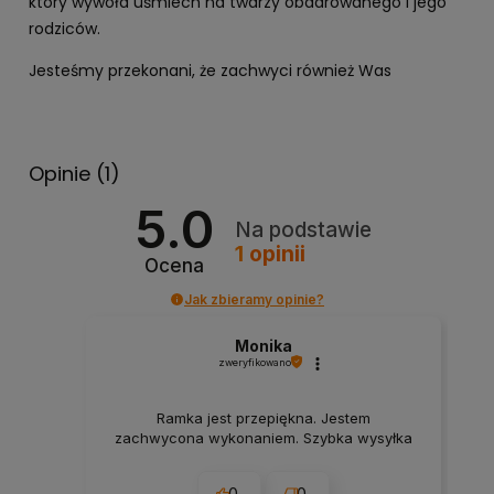
który wywoła uśmiech na twarzy obdarowanego i jego
rodziców.
Jesteśmy przekonani, że zachwyci również Was
Opinie
(1)
5.0
Na podstawie
1
opinii
Ocena
Jak zbieramy opinie?
Monika
zweryfikowano
Ramka jest przepiękna. Jestem
zachwycona wykonaniem. Szybka wysyłka
0
0