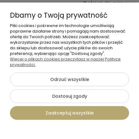
Dołącz do nas
Dbamy o Twoją prywatność
Pliki cookies i pokrewne im technologie umożliwiają
poprawne działanie strony i pomagają nam dostosować
ofertę do Twoich potrzeb. Możesz zaakceptować
wykorzystanie przez nas wszystkich tych plików i przejść
do sklepu lub dostosować użycie plików do swoich
+48 570 367 989
preferencji, wybierając opcję "Dostosuj zgody".
Więcej o plikach cookies przeczytasz w naszej Polityce
biuro.tadam@gmail.com
prywatności.
Odrzuć wszystkie
©2026 Wszelkie Prawa Zastrzeżone | TADAM Pracownia
Kreatywna
Dostosuj zgody
Szablon Flex by
Ecommercy
Zaakceptuj wszystkie
Pokaż pełną wersję strony