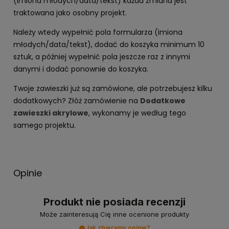
(imiona młodych/data/tekst) każda zmiana jest
traktowana jako osobny projekt.
Należy wtedy wypełnić pola formularza (imiona
młodych/data/tekst), dodać do koszyka minimum 10
sztuk, a później wypełnić pola jeszcze raz z innymi
danymi i dodać ponownie do koszyka.
Twoje zawieszki już są zamówione, ale potrzebujesz kilku
dodatkowych? Złóż zamówienie na
Dodatkowe
zawieszki akrylowe
, wykonamy je według tego
samego projektu.
Opinie
Produkt nie posiada recenzji
Może zainteresują Cię inne ocenione produkty
Jak zbieramy opinie?