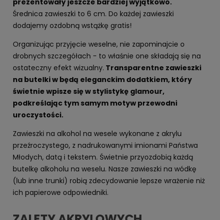
prezentowały jeszcze bardziej wyjątkowo.
Średnica zawieszki to 6 cm. Do każdej zawieszki
dodajemy ozdobną wstążkę gratis!
Organizując przyjęcie weselne, nie zapominajcie o
drobnych szczegółach - to właśnie one składają się na
ostateczny efekt wizualny.
Transparentne zawieszki
na butelki w będą eleganckim dodatkiem, który
świetnie wpisze się w stylistykę glamour,
podkreślając tym samym motyw przewodni
uroczystości.
Zawieszki na alkohol na wesele wykonane z akrylu
przeźroczystego, z nadrukowanymi imionami Państwa
Młodych, datą i tekstem. Świetnie przyozdobią każdą
butelkę alkoholu na weselu. Nasze zawieszki na wódkę
(lub inne trunki) robią zdecydowanie lepsze wrażenie niż
ich papierowe odpowiedniki.
ZALETY AKRYLOWYCH