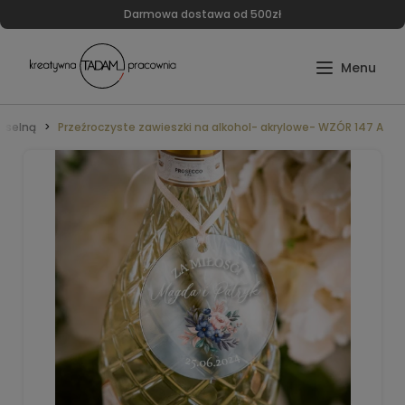
Darmowa dostawa od 500zł
eselną
Przeźroczyste zawieszki na alkohol- akrylowe- WZÓR 147 A