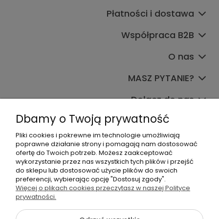
Płatności i dostawa
Współpraca B2B
O nas
MASZ PYTANIE?
Dołącz do nas
Dbamy o Twoją prywatność
Pliki cookies i pokrewne im technologie umożliwiają
poprawne działanie strony i pomagają nam dostosować
ofertę do Twoich potrzeb. Możesz zaakceptować
wykorzystanie przez nas wszystkich tych plików i przejść
do sklepu lub dostosować użycie plików do swoich
+48 570 367 989
preferencji, wybierając opcję "Dostosuj zgody".
Więcej o plikach cookies przeczytasz w naszej Polityce
biuro.tadam@gmail.com
prywatności.