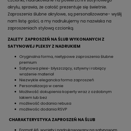
czcionki, nadrukowane na powierzchni satynowego
akrylu, sprawia, że całość prezentuje się świetnie.
Zaproszenia ślubne akrylowe, są personalizowane- wyślij
nam listę gości, a my nadrukujemy na nazwiska na
zaproszeniach stylową czcionką.
ZALETY ZAPROSZEŃ NA ŚLUB WYKONANYCH Z
SATYNOWEJ PLEKSY Z NADRUKIEM
Oryginalna forma, nietypowe zaproszenia ślubne
premium
Satynowa plexi- błyszczący, sztywny i robiący
wrażenie materiał
Niezwykle elegancka forma zaproszeń
Personalizacja w cenie
Możliwość dokupienia koperty wraz z ozdobnym
lakiem lub bez
możliwość dodania rebusa
możliwośc dodania RSVP
CHARAKTERYSTYKA ZAPROSZEŃ NA ŚLUB
Format A6 wycięty i nadrukowywany na satynowym