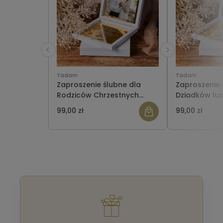
Tadam
Tadam
Zaproszenie ślubne dla
Zaproszenie 
Rodziców Chrzestnych
Dziadków lus
lustrzane w pudełeczku ze
pudełeczku z
99,00 zł
99,00 zł
zdjęciem