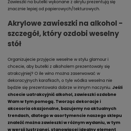
Zawieszki na butelki wykonane z akrylu prezentują się
znacznie lepiej od papierowych/tekturowych.
Akrylowe zawieszki na alkohol -
szczegół, który ozdobi weselny
stół
Organizujecie przyjęcie weselne w stylu glamour i
chcecie, aby butelki z alkoholem prezentowały się
atrakcyjniej? O ile wino można zaserwować w
dekoracyjnych karafkach, o tyle wódka weselna nie
będzie się prezentowała dobrze w innym naczyniu.
Jeśli
chcecie uatrakcyjnić alkohol, zawieszki ozdobne
Wam w tym pomogą. Tworząc dekoracje i
akcesoria okazjonalne, bazujemy na aktualnych
trendach, dlatego w asortymencie naszego sklepu
znaleźć można zawieszki w różnym wydaniu, w tym
w wersji lustrzanej, stanowiącej idealny element