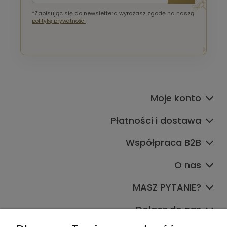
*Zapisując się do newslettera wyrażasz zgodę na naszą
politykę prywatności
Moje konto
Płatności i dostawa
Współpraca B2B
O nas
MASZ PYTANIE?
Dołącz do nas