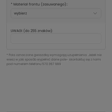
*
Materiał frontu (zasuwanego)::
UWAGI (do 255 znaków):
*
Pola oznaczone gwiazdką wymagają uzupełnienia. Jeżeli nie
wiesz w jaki sposób wypełnić dane pole- skontaktuj się z nami
pod numerem telefonu 570 367 989