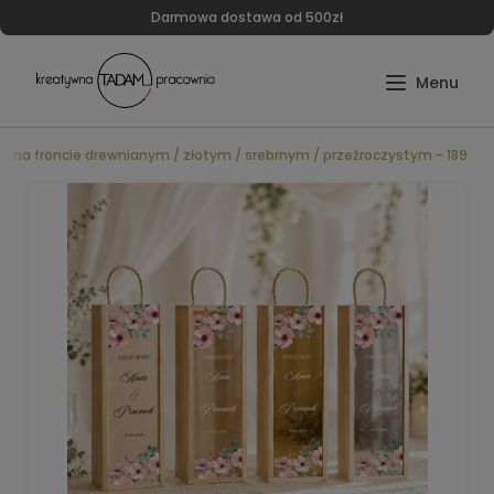
Darmowa dostawa od 500zł
m na froncie drewnianym / złotym / srebrnym / przeźroczystym - 189