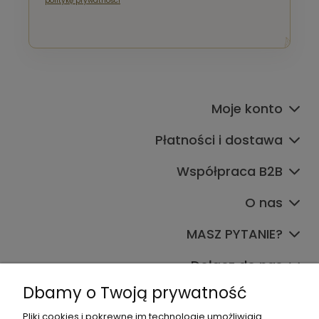
politykę prywatności
Moje konto
Płatności i dostawa
Współpraca B2B
O nas
MASZ PYTANIE?
Dołącz do nas
Dbamy o Twoją prywatność
Pliki cookies i pokrewne im technologie umożliwiają