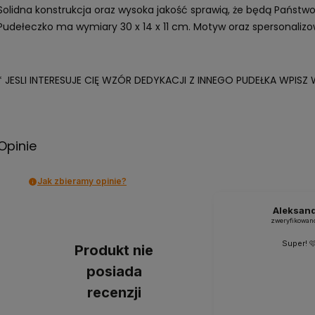
Solidna konstrukcja oraz wysoka jakość sprawią, że będą Państw
Pudełeczko ma wymiary 30 x 14 x 11 cm. Motyw oraz spersonali
* JESLI INTERESUJE CIĘ WZÓR DEDYKACJI Z INNEGO PUDEŁKA WPIS
Opinie
Jak zbieramy opinie?
Aleksan
zweryfikowan
Super! 
Produkt nie
posiada
recenzji