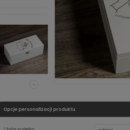
*
kolor pudełka: