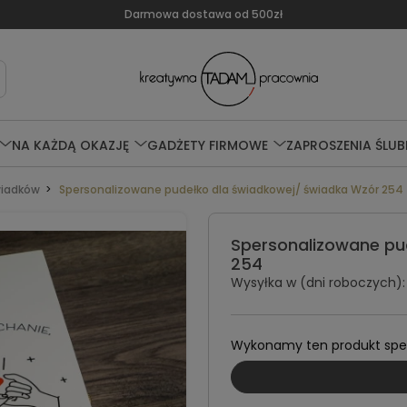
Darmowa dostawa od 500zł
NA KAŻDĄ OKAZJĘ
GADŻETY FIRMOWE
ZAPROSZENIA ŚLUB
wiadków
Spersonalizowane pudełko dla świadkowej/ świadka Wzór 254
Spersonalizowane pu
254
Wysyłka w (dni roboczych):
Wykonamy ten produkt specj