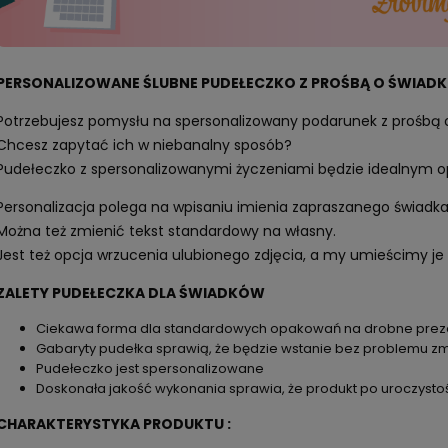
PERSONALIZOWANE ŚLUBNE PUDEŁECZKO Z PROŚBĄ O ŚWIA
Potrzebujesz pomysłu na spersonalizowany podarunek z prośbą
Chcesz zapytać ich w niebanalny sposób?
Pudełeczko z spersonalizowanymi życzeniami będzie idealnym 
Personalizacja polega na wpisaniu imienia zapraszanego świadka
Można też zmienić tekst standardowy na własny.
Jest też opcja wrzucenia ulubionego zdjęcia, a my umieścimy je 
ZALETY PUDEŁECZKA DLA ŚWIADKÓW
Ciekawa forma dla standardowych opakowań na drobne prezent
Gabaryty pudełka sprawią, że będzie wstanie bez problemu zmi
Pudełeczko jest spersonalizowane
Doskonała jakość wykonania sprawia, że produkt po uroczysto
CHARAKTERYSTYKA PRODUKTU :