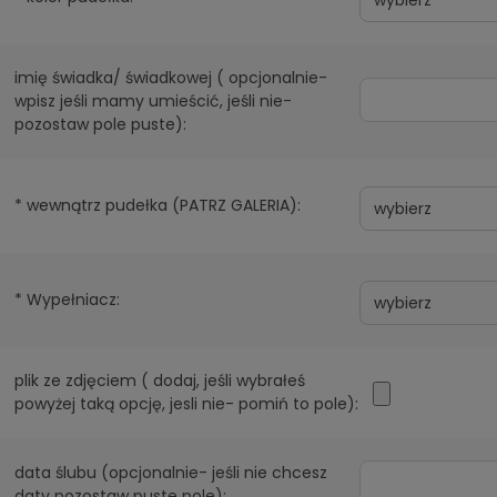
imię świadka/ świadkowej ( opcjonalnie-
wpisz jeśli mamy umieścić, jeśli nie-
pozostaw pole puste):
*
wewnątrz pudełka (PATRZ GALERIA):
*
Wypełniacz:
plik ze zdjęciem ( dodaj, jeśli wybrałeś
powyżej taką opcję, jesli nie- pomiń to pole):
data ślubu (opcjonalnie- jeśli nie chcesz
daty pozostaw puste pole):