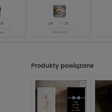
0
0
0
ącu
2026-05-23
Produkty powiązane