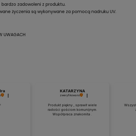
o bardzo zadowoleni z produktu.
zowane życzenia są wykonywane za pomocą nadruku UV.
Z W UWAGACH
dra
KATARZYNA
o
zweryfikowano

Produkt piękny , sprawił wiele
Wszyst
radości gościom komunijnym.
Współpraca znakomita .