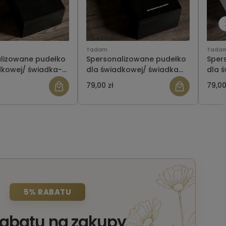
Tadam
Tada
lizowane pudełko
Spersonalizowane pudełko
Sper
dkowej/ świadka-
dla świadkowej/ świadka
dla 
Wzór 251
Wzór
79,00 zł
79,00
5% RABATU
rabatu na zakupy