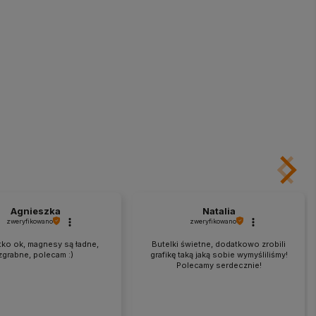
Agnieszka
Natalia
zweryfikowano
zweryfikowano
ko ok, magnesy są ładne,
Butelki świetne, dodatkowo zrobili
zgrabne, polecam :)
grafikę taką jaką sobie wymyśliliśmy!
Polecamy serdecznie!