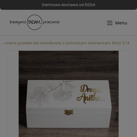
Darmowa dostawa od 500zł
lizowane pudełko dla świadkowej z lustrzanym elementem Wzór 274