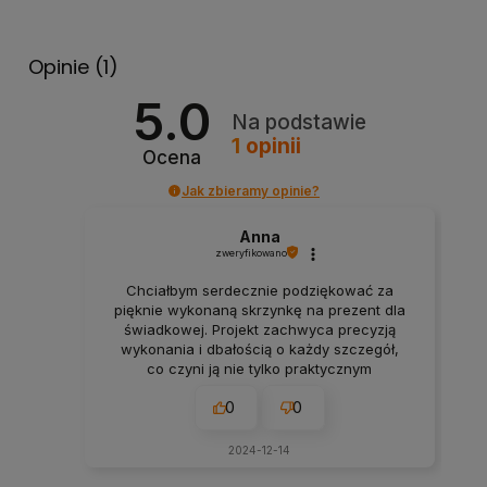
Opinie
(1)
5.0
Na podstawie
1
opinii
Ocena
Jak zbieramy opinie?
Anna
zweryfikowano
Chciałbym serdecznie podziękować za
pięknie wykonaną skrzynkę na prezent dla
świadkowej. Projekt zachwyca precyzją
wykonania i dbałością o każdy szczegół,
co czyni ją nie tylko praktycznym
przedmiotem, ale także wyjątkową pamiątką
0
0
na lata. Styl i jakość użytych materiałów
nadają jej elegancji, a personalizowane
detale sprawiają, że jest to coś naprawdę
2024-12-14
niepowtarzalnego. Jestem pod ogromnym
wrażeniem pracy, jaką włożono w