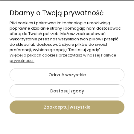
Dołącz do nas
Dbamy o Twoją prywatność
Pliki cookies i pokrewne im technologie umożliwiają
poprawne działanie strony i pomagają nam dostosować
ofertę do Twoich potrzeb. Możesz zaakceptować
wykorzystanie przez nas wszystkich tych plików i przejść
do sklepu lub dostosować użycie plików do swoich
preferencji, wybierając opcję "Dostosuj zgody".
+48 570 367 989
Więcej o plikach cookies przeczytasz w naszej Polityce
biuro.tadam@gmail.com
prywatności.
Odrzuć wszystkie
©2026 Wszelkie Prawa Zastrzeżone | TADAM Pracownia
Dostosuj zgody
Kreatywna
Szablon Flex by
Ecommercy
Zaakceptuj wszystkie
Pokaż pełną wersję strony