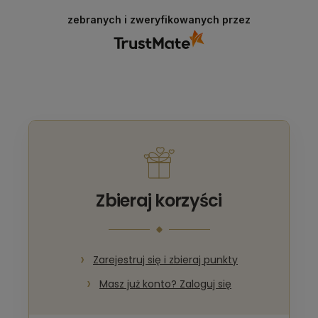
stworzenie tego wspaniałego prezentu.
zebranych i zweryfikowanych przez
Dziękuję za zaangażowanie,
profesjonalizm i serce, które widać w
każdym detalu! Serdecznie Polecam !
Zbieraj korzyści
Zarejestruj się i zbieraj punkty
Masz już konto? Zaloguj się