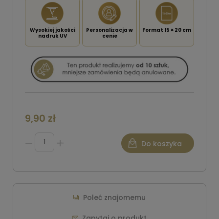
Wysokiej jakości
Personalizacja w
Format 15 × 20 cm
nadruk UV
cenie
9,90 zł
Do koszyka
Poleć znajomemu
Zapytaj o produkt