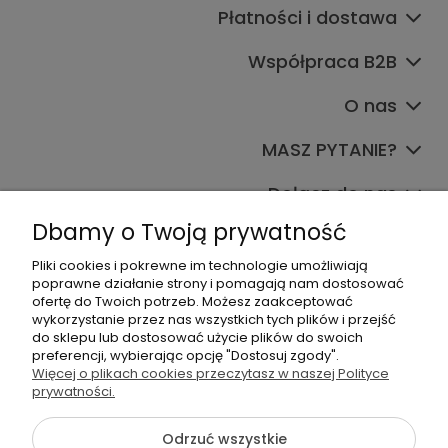
Płatności i dostawa
Współpraca B2B
O nas
MASZ PYTANIE?
Dołącz do nas
Dbamy o Twoją prywatność
Pliki cookies i pokrewne im technologie umożliwiają
poprawne działanie strony i pomagają nam dostosować
ofertę do Twoich potrzeb. Możesz zaakceptować
wykorzystanie przez nas wszystkich tych plików i przejść
do sklepu lub dostosować użycie plików do swoich
+48 570 367 989
preferencji, wybierając opcję "Dostosuj zgody".
Więcej o plikach cookies przeczytasz w naszej Polityce
biuro.tadam@gmail.com
prywatności.
Odrzuć wszystkie