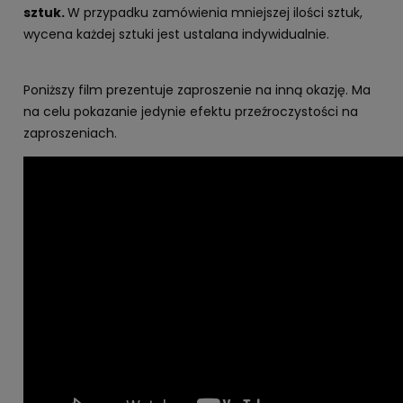
sztuk.
W przypadku zamówienia mniejszej ilości sztuk,
wycena każdej sztuki jest ustalana indywidualnie.
Poniższy film prezentuje zaproszenie na inną okazję. Ma
na celu pokazanie jedynie efektu przeźroczystości na
zaproszeniach.