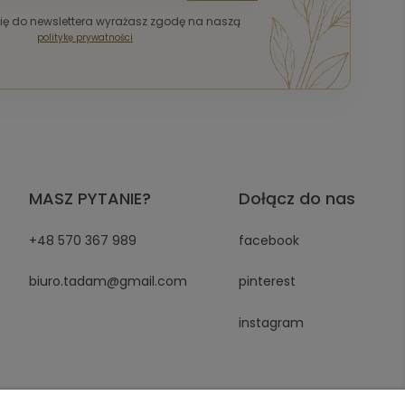
się do newslettera wyrażasz zgodę na naszą
politykę prywatności
MASZ PYTANIE?
Dołącz do nas
+48 570 367 989
facebook
biuro.tadam@gmail.com
pinterest
instagram