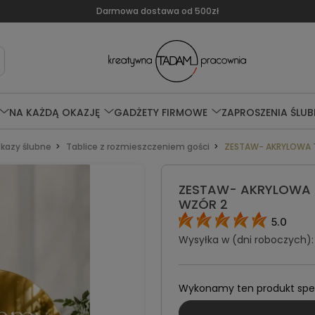
Darmowa dostawa od 500zł
NA KAŻDĄ OKAZJĘ
GADŻETY FIRMOWE
ZAPROSZENIA ŚLUB
skazy ślubne
Tablice z rozmieszczeniem gości
ZESTAW- AKRYLOWA 
ZESTAW- AKRYLOWA 
WZÓR 2
5.0
Wysyłka w (dni roboczych):
Wykonamy ten produkt specj