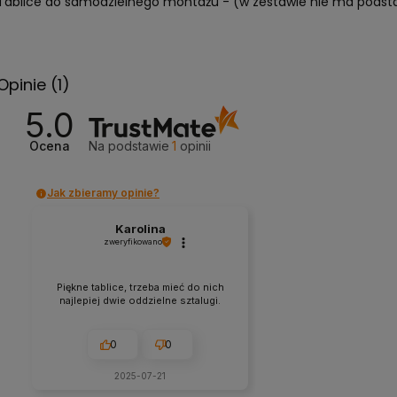
Tablice do samodzielnego montażu - (w zestawie nie ma podst
Opinie
(1)
5.0
Ocena
Na podstawie
1
opinii
Jak zbieramy opinie?
Karolina
zweryfikowano
Piękne tablice, trzeba mieć do nich
najlepiej dwie oddzielne sztalugi.
0
0
2025-07-21