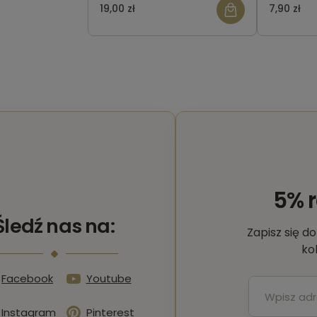
harmonogram+ numerek
19,00 zł
7,90 zł
na stół)
5% 
Śledź nas na:
Zapisz się d
ko
Facebook
Youtube
Instagram
Pinterest