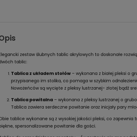
Opis
Elegancki zestaw ślubnych tablic akrylowych to doskonałe rozwiąz
dwóch tablic:
Tablica z układem stołów
– wykonana z białej pleksi o g
przypisanego im stolika, co pomaga w szybkim odnalezieniu 
Nowożeńców są wycięte z pleksy lustrzanej- złotej bądź sre
Tablica powitalna
– wykonana z pleksy lustrzanej o grub
Tablica zawiera serdeczne powitanie oraz inicjały pary mł
Obie tablice wykonane są z wysokiej jakości pleksi, co zapewnia 
piękne, spersonalizowane powitanie dla gości.