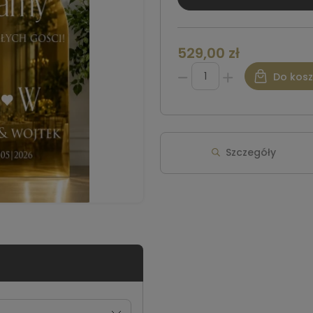
529,00 zł
Do kos
Szczegóły