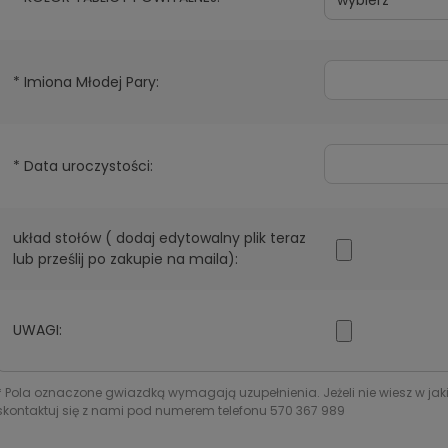
*
Imiona Młodej Pary:
*
Data uroczystości:
układ stołów ( dodaj edytowalny plik teraz
lub prześlij po zakupie na maila):
UWAGI:
*
Pola oznaczone gwiazdką wymagają uzupełnienia. Jeżeli nie wiesz w jak
skontaktuj się z nami pod numerem telefonu 570 367 989