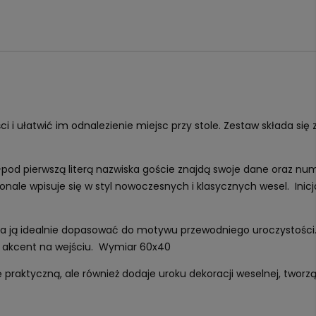
i ułatwić im odnalezienie miejsc przy stole. Zestaw składa się 
y-pod pierwszą literą nazwiska goście znajdą swoje dane oraz nu
nale wpisuje się w styl nowoczesnych i klasycznych wesel. Inicj
żna ją idealnie dopasować do motywu przewodniego uroczystości
lny akcent na wejściu. Wymiar 60x40
ę praktyczną, ale również dodaje uroku dekoracji weselnej, tworz