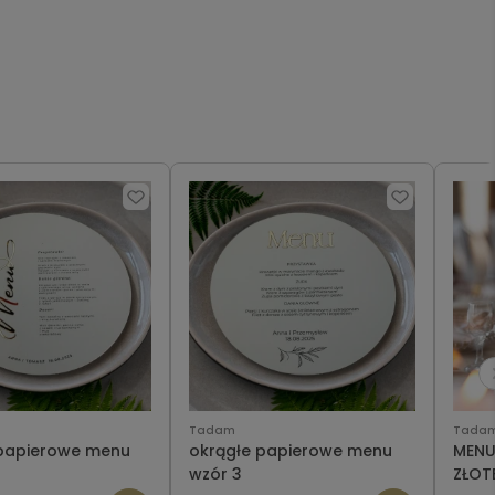
Tadam
Tada
papierowe menu
okrągłe papierowe menu
MENU 
wzór 3
ZŁOT