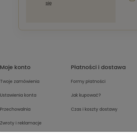
się
Moje konto
Płatności i dostawa
Twoje zamówienia
Formy płatności
Ustawienia konta
Jak kupować?
Przechowalnia
Czas i koszty dostawy
Zwroty i reklamacje
Regulamin