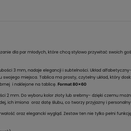
anie dla par młodych, które chcą stylowo przywitać swoich gości 
rubości 3 mm, nadaje elegancji i subtelności. Układ alfabetyczn
swojego miejsca. Tablica ma prosty, czytelny układ, który dosko
brnej i naklejone na tablicę.
Format 80x60
ości 2 mm. Do wyboru kolor złoty lub srebrny- dzięki czemu mo
odej, ich imiona oraz datę ślubu, co tworzy przyjazny i persona
trwałość oraz elegancki wygląd. Zestaw ten nie tylko pełni funkcj