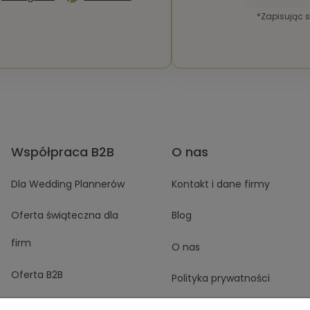
*Zapisując 
Współpraca B2B
O nas
Dla Wedding Plannerów
Kontakt i dane firmy
Oferta świąteczna dla
Blog
firm
O nas
Oferta B2B
Polityka prywatności