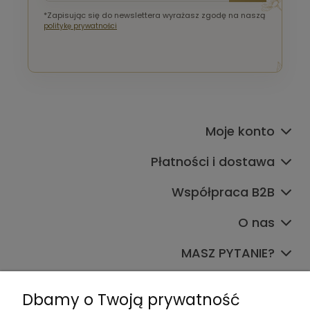
*Zapisując się do newslettera wyrażasz zgodę na naszą
politykę prywatności
Moje konto
Płatności i dostawa
Współpraca B2B
O nas
MASZ PYTANIE?
Dołącz do nas
Dbamy o Twoją prywatność