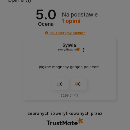
5.0
Na podstawie
1
opinii
Ocena
Jak zbieramy opinie?
Sylwia
zweryfikowano
piękne magnesy gorąco polecam
0
0
2026-04-13
zebranych i zweryfikowanych przez