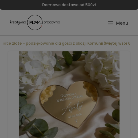
Darmowa dostawa od 500zł
serce złote - podziękowanie dla gości z okazji Komunii Świętej wzór 6