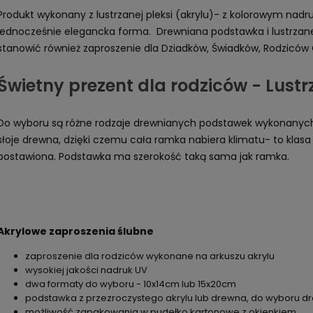
Produkt wykonany z lustrzanej pleksi (akrylu)- z kolorowym nadru
jednocześnie elegancka forma. Drewniana podstawka i lustrzan
stanowić również zaproszenie dla Dziadków, Świadków, Rodziców
Świetny prezent dla rodziców - Lust
Do wyboru są różne rodzaje drewnianych podstawek wykonanych z
słoje drewna, dzięki czemu cała ramka nabiera klimatu- to kla
postawiona. Podstawka ma szerokość taką sama jak ramka.
Akrylowe zaproszenia ślubne
zaproszenie dla rodziców wykonane na arkuszu akrylu
wysokiej jakości nadruk UV
dwa formaty do wyboru - 10x14cm lub 15x20cm
podstawka z przezroczystego akrylu lub drewna, do wyboru d
możliwość zapakowania w pudełko kartonowe z okienkiem