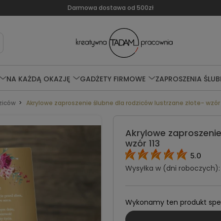
Darmowa dostawa od 500zł
NA KAŻDĄ OKAZJĘ
GADŻETY FIRMOWE
ZAPROSZENIA ŚLUB
ziców
Akrylowe zaproszenie ślubne dla rodziców lustrzane złote- wzór 
Akrylowe zaproszenie
wzór 113
5.0
Wysyłka w (dni roboczych):
Wykonamy ten produkt specj