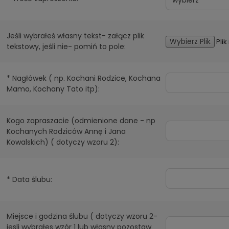
Jeśli wybrałeś własny tekst- załącz plik
Wybierz Plik
Pli
tekstowy, jeśli nie- pomiń to pole:
*
Nagłówek ( np. Kochani Rodzice, Kochana
Mamo, Kochany Tato itp):
Kogo zapraszacie (odmienione dane - np
Kochanych Rodziców Annę i Jana
Kowalskich) ( dotyczy wzoru 2):
*
Data ślubu:
Miejsce i godzina ślubu ( dotyczy wzoru 2-
jesli wybrałes wzór 1 lub własny pozostaw