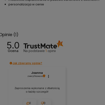
personalizacja w cenie
Opinie
(1)
5.0
Ocena
Na podstawie
1
opinii
Jak zbieramy opinie?
Joanna
zweryfikowano
Zaproszenia wykonane z dbałością
o każdy szczegół
0
0