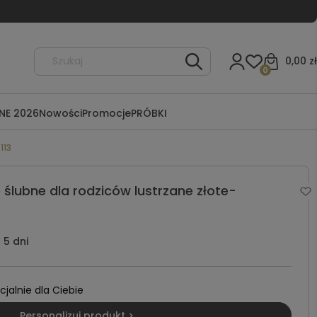
0,00 zł
0
NE 2026
Nowości
Promocje
PRÓBKI
113
 ślubne dla rodziców lustrzane złote-
5 dni
alnie dla Ciebie
Personalizuj produkt >