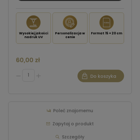
Wysokiej jakości
Personalizacja w
Format 15 × 20 cm
nadruk UV
cenie
60,00 zł
Do koszyka
Poleć znajomemu
Zapytaj o produkt
Szczegóły