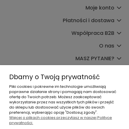
Moje konto
Płatności i dostawa
Współpraca B2B
O nas
MASZ PYTANIE?
Dołącz do nas
Dbamy o Twoją prywatność
Pliki cookies i pokrewne im technologie umożliwiają
poprawne działanie strony i pomagają nam dostosować
ofertę do Twoich potrzeb. Możesz zaakceptować
wykorzystanie przez nas wszystkich tych plików i przejść
do sklepu lub dostosować użycie plików do swoich
preferencji, wybierając opcję "Dostosuj zgody".
+48 570 367 989
Więcej o plikach cookies przeczytasz w naszej Polityce
prywatności.
biuro.tadam@gmail.com