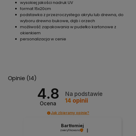
wysokiej jakości nadruk UV
format 15x20cm
podstawka z przezroczystego akrylu lub drewna, do
wyboru drewno bukowe, dąb i orzech
możliwość zapakowania w pudełko kartonowe z
okienkiem
personalizacja w cenie
Opinie
(14)
4.8
Na podstawie
14
opinii
Ocena
Jak zbieramy opinie?
Bartłomiej
zweryfikowano