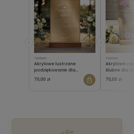
Tadam
Tadam
Akrylowe lustrzane
Akrylowe za
podziękowanie dla
ślubne dla r
rodziców na ślub złote-
lustrzane zło
70,00 zł
70,00 zł
wzór 8